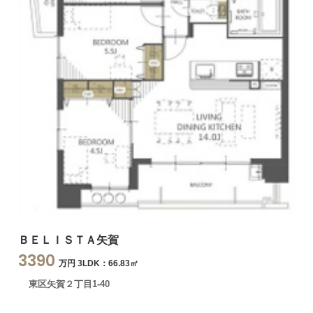
ＢＥＬＩＳＴＡ矢賀
3390
万円 3LDK：66.83㎡
東区矢賀２丁目1-40