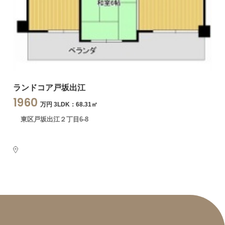
ランドコア戸坂出江
1960
万円 3LDK：68.31㎡
東区戸坂出江２丁目6-8