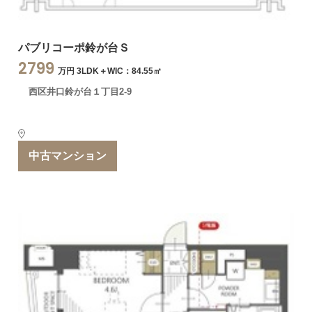
パブリコーポ鈴が台Ｓ
2799
万円 3LDK＋WIC：84.55㎡
西区井口鈴が台１丁目2-9
中古マンション