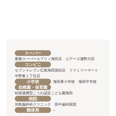
スーパー
業務スーパーエブリィ海田店 ユアーズ瀬野川店
コンビニ
セブンイレブン広島海田国信店 ファミリーマート
中野東１丁目店
小学校
海田東小学校 海田中学校
幼稚園・保育園
幼保連携型こうわ認定こども園海田
病院
河島脳外科クリニック 田中歯科医院
郵便局
--