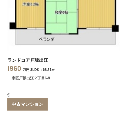
ランドコア戸坂出江
1960
万円 3LDK：68.31㎡
東区戸坂出江２丁目6-8
中古マンション