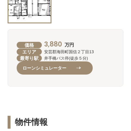
3,880
価格
万円
エリア
安芸郡海田町国信２丁目13
最寄り駅
井手橋バス停(徒歩５分)
ローンシミュレーター
物件情報