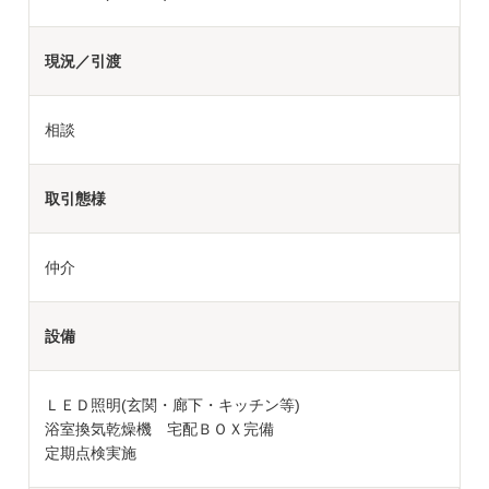
現況／引渡
相談
取引態様
仲介
設備
ＬＥＤ照明(玄関・廊下・キッチン等)
浴室換気乾燥機 宅配ＢＯＸ完備
定期点検実施