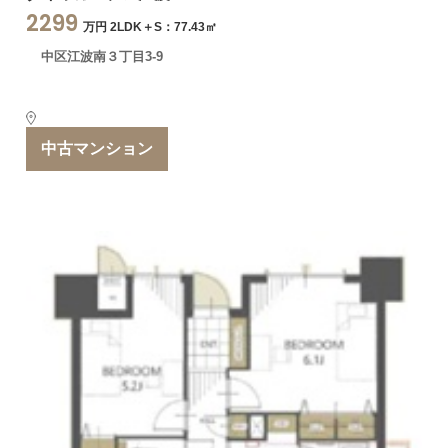
2299
万円 2LDK＋S：77.43㎡
中区江波南３丁目3-9
中古マンション