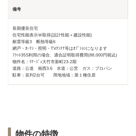
備考
長期優良住宅
住宅性能表示Ｗ取得(設計性能＋建設性能)
耐震等級3 断熱等級6
網戸・ｶｰﾃﾝ・照明・TVｱﾝﾃﾅ等はｵﾌﾟｼｮﾝになります
ﾌﾗｯﾄ35S利用の場合、適合証明取得費用(88,000円税込)
物件名：ﾘﾅｰｼﾞｭ大竹市新町23-2期
道路：公道 南西3.6 水道：公営 ガス：プロパン
駐車：並列2台可 用地地域：第１種住居
物件の特徴