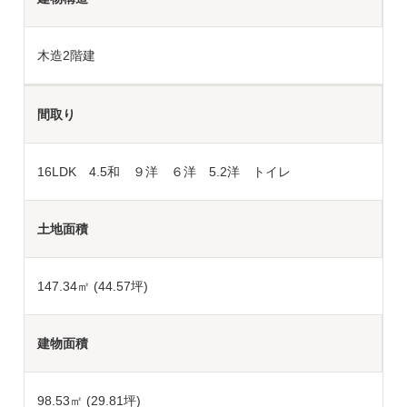
木造2階建
間取り
16LDK 4.5和 ９洋 ６洋 5.2洋 トイレ
土地面積
147.34
㎡ (44.57坪)
建物面積
98.53㎡ (29.81坪)