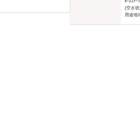
ﾎｰﾑｽ
(空き状
用途地