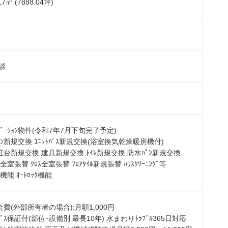
17
㎡ (7888.04坪)
㎡
談
ﾍﾞｰｼｮﾝ物件(令和7年7月下旬完了予定)
ｷｯﾁﾝ新規交換 ﾕﾆｯﾄﾊﾞｽ新規交換(浴室換気乾燥暖房機付)
台新規交換 建具新規交換 ﾄｲﾚ新規交換 防水ﾊﾟﾝ新規交換
ｸﾞ全室張替 ｸﾛｽ全室張替 ﾌﾛｱﾀｲﾙ新規張替 ﾊｳｽｸﾘｰﾆﾝｸﾞ等
ﾀｰ機能 ｵｰﾄﾛｯｸ機能
費(外部所有者の場合):月額1,000円
ｻｰﾋﾞｽ保証付(部位･設備別 最長10年) 水まわりﾄﾗﾌﾞﾙ365日対応