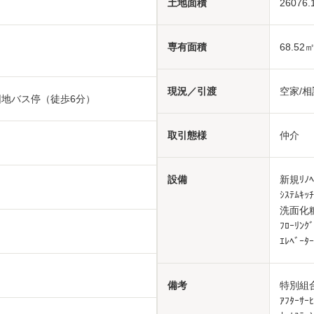
土地面積
26076.
専有面積
68.52
現況／引渡
空家/相
団地バス停（徒歩6分）
取引態様
仲介
設備
新規ﾘﾉ
ｼｽﾃﾑ
洗面化粧
ﾌﾛｰﾘﾝ
ｴﾚﾍﾞｰ
備考
特別組合
ｱﾌﾀｰ