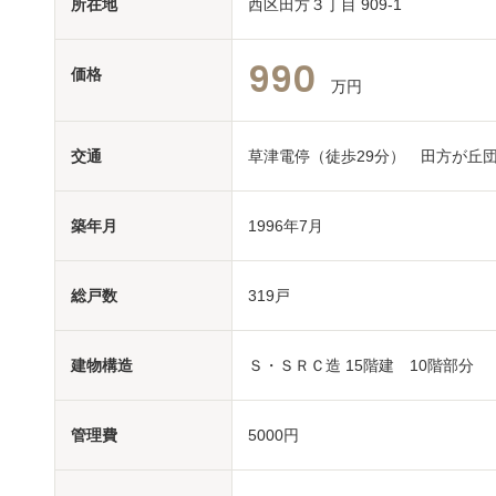
所在地
西区田方３丁目 909-1
990
価格
万円
交通
草津電停（徒歩29分） 田方が丘
築年月
1996年7月
総戸数
319戸
建物構造
Ｓ・ＳＲＣ造 15階建 10階部分
管理費
5000円