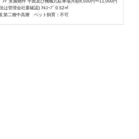
ﾃｰｼﾞﾝｸﾞ実施物件 平面及び機械式駐車場月額8,500円〜11,000円
況は管理会社要確認) ｱﾙｺｰﾌﾞ:0.52㎡
域:第二種中高層 ペット飼育：不可