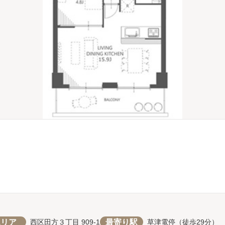
エリア
最寄り駅
西区田方３丁目 909-1
草津電停（徒歩29分）