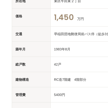
所在地
東区牛田東２丁目
1,450
価格
万円
交通
早稲田団地郵便局前バス停（徒歩3
築年月
1983年8月
総戸数
42戸
建物構造
RC造7階建 4階部分
管理費
5400円