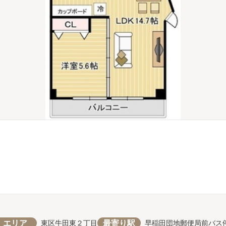
エリア
最寄り駅
東区牛田東２丁目
早稲田団地郵便局前バス