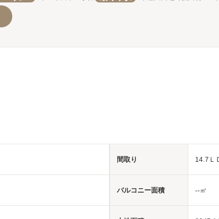
間取り
14.7Ｌ
バルコニー面積
--㎡