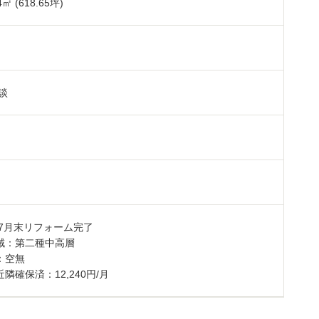
4
㎡ (618.65坪)
㎡
談
年7月末リフォーム完了
域：第二種中高層
：空無
隣確保済：12,240円/月