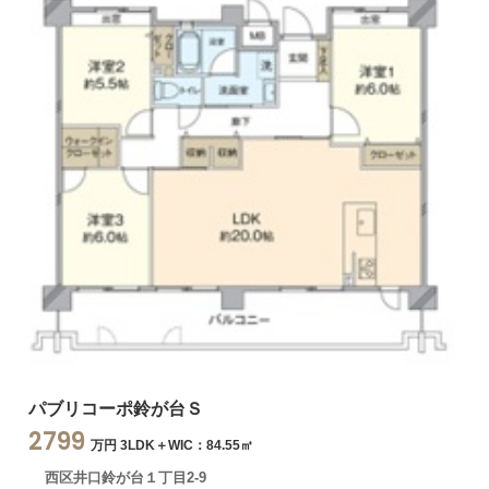
パブリコーポ鈴が台Ｓ
2799
万円 3LDK＋WIC：84.55㎡
西区井口鈴が台１丁目2-9