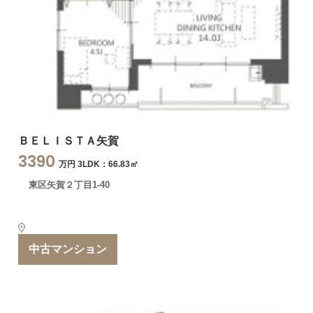
ＢＥＬＩＳＴＡ矢賀
3390
万円 3LDK：66.83㎡
東区矢賀２丁目1-40
中古マンション