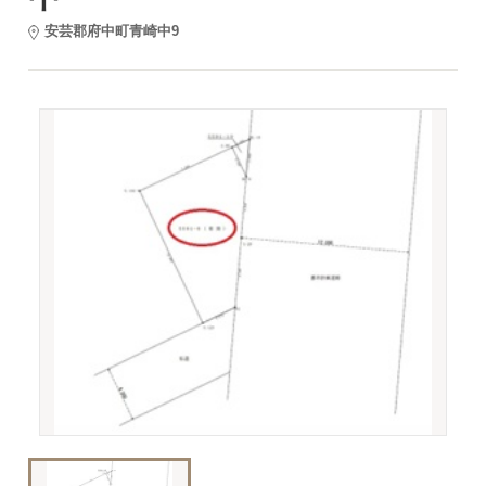
安芸郡府中町青崎中9