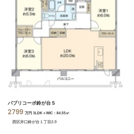
パブリコーポ鈴が台Ｓ
2799
万円 3LDK＋WIC：84.55㎡
西区井口鈴が台１丁目2-9