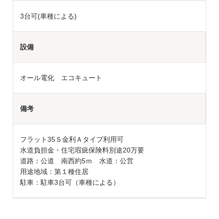
3台可(車種による)
設備
オール電化 エコキュート
備考
フラット35Ｓ金利Ａタイプ利用可
水道負担金・住宅瑕疵保険料別途20万要
道路：公道 南西約5ｍ 水道：公営
用途地域：第１種住居
駐車：駐車3台可（車種による）