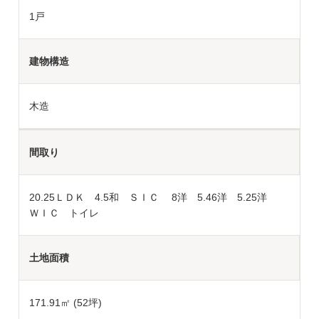
1戸
建物構造
木造
間取り
20.25ＬＤＫ 4.5和 ＳＩＣ 8洋 5.46洋 5.25洋
ＷＩＣ トイレ
土地面積
171.91
㎡ (52坪)