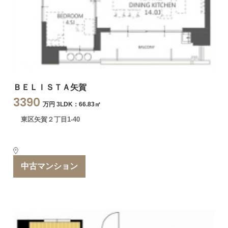
ＢＥＬＩＳＴＡ矢賀
3390
万円 3LDK：66.83㎡
東区矢賀２丁目1-40
中古マンション