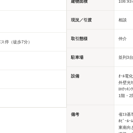
建物面積
108.93
現況／引渡
相談
取引態様
仲介
バス停（徒歩7分）
駐車場
並列3台
設備
ｵｰﾙ電化
外壁光ｾﾗ
IHｸｯ
1階・2階
備考
省ｴﾈ
ﾎﾋﾞｰﾙｰ
東南向きｻ