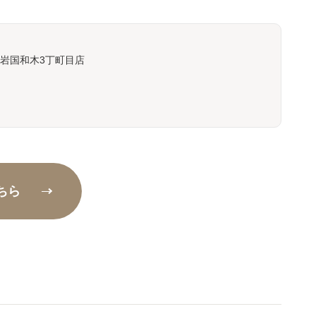
岩国和木3丁町目店
ちら