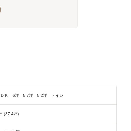
5ＬＤＫ 6洋 5.7洋 5.2洋 トイレ
㎡ (37.4坪)