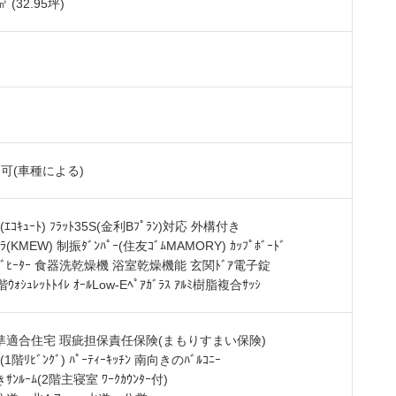
㎡ (32.95坪)
可(車種による)
(ｴｺｷｭｰﾄ) ﾌﾗｯﾄ35S(金利Bﾌﾟﾗﾝ)対応 外構付き
(KMEW) 制振ﾀﾞﾝﾊﾟｰ(住友ｺﾞﾑMAMORY) ｶｯﾌﾟﾎﾞｰﾄﾞ
ｷﾝｸﾞﾋｰﾀｰ 食器洗乾燥機 浴室乾燥機能 玄関ﾄﾞｱ電子錠
ｳｫｼｭﾚｯﾄﾄｲﾚ ｵｰﾙLow-Eﾍﾟｱｶﾞﾗｽ ｱﾙﾐ樹脂複合ｻｯｼ
基準適合住宅 瑕疵担保責任保険(まもりすまい保険)
ﾑ(1階ﾘﾋﾞﾝｸﾞ) ﾊﾟｰﾃｨｰｷｯﾁﾝ 南向きのﾊﾞﾙｺﾆｰ
ﾝﾙｰﾑ(2階主寝室 ﾜｰｸｶｳﾝﾀｰ付)