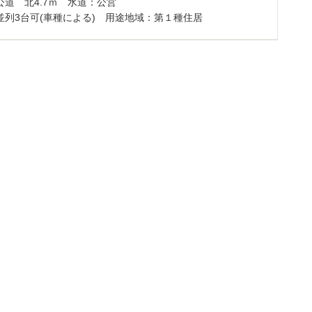
公道 北4.7ｍ 水道：公営
並列3台可(車種による) 用途地域：第１種住居