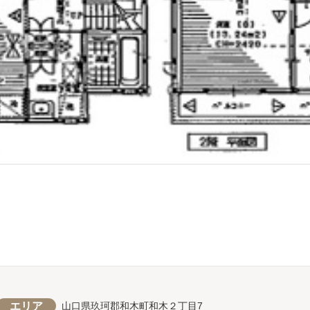
エリア
山口県玖珂郡和木町和木２丁目7