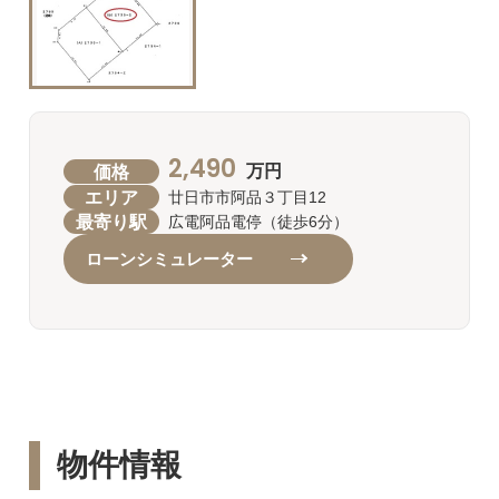
2,490
価格
万円
エリア
廿日市市阿品３丁目12
最寄り駅
広電阿品電停（徒歩6分）
ローンシミュレーター
物件情報