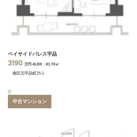
ベイサイドパレス宇品
3190
万円 4LDK：81.70㎡
南区元宇品町25-1
中古マンション