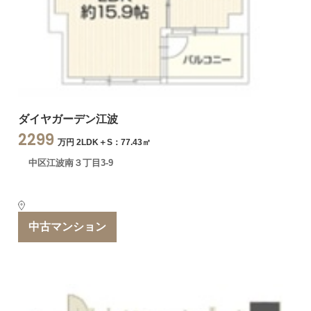
ダイヤガーデン江波
2299
万円 2LDK＋S：77.43㎡
中区江波南３丁目3-9
中古マンション