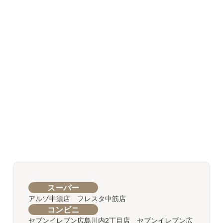
スーパー
アルゾ中須店 フレスタ中筋店
コンビニ
セブンイレブン広島川内2丁目店 セブンイレブン広