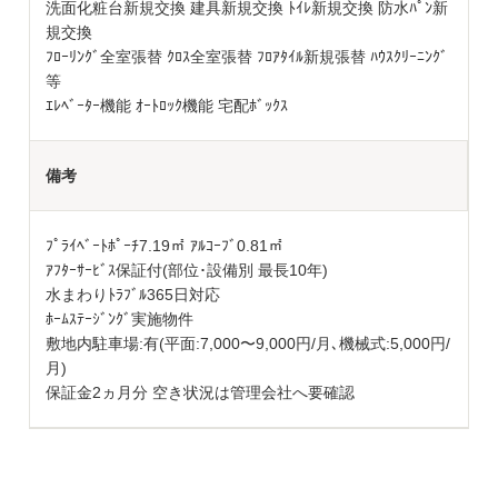
洗面化粧台新規交換 建具新規交換 ﾄｲﾚ新規交換 防水ﾊﾟﾝ新
規交換
ﾌﾛｰﾘﾝｸﾞ全室張替 ｸﾛｽ全室張替 ﾌﾛｱﾀｲﾙ新規張替 ﾊｳｽｸﾘｰﾆﾝｸﾞ
等
ｴﾚﾍﾞｰﾀｰ機能 ｵｰﾄﾛｯｸ機能 宅配ﾎﾞｯｸｽ
備考
ﾌﾟﾗｲﾍﾞｰﾄﾎﾟｰﾁ7.19㎡ ｱﾙｺｰﾌﾞ0.81㎡
ｱﾌﾀｰｻｰﾋﾞｽ保証付(部位･設備別 最長10年)
水まわりﾄﾗﾌﾞﾙ365日対応
ﾎｰﾑｽﾃｰｼﾞﾝｸﾞ実施物件
敷地内駐車場:有(平面:7,000〜9,000円/月､機械式:5,000円/
月)
保証金2ヵ月分 空き状況は管理会社へ要確認