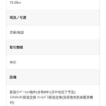
72.09㎡
現況／引渡
空家/相談
取引態様
仲介
設備
新規ﾘﾉﾍﾞｰｼｮﾝ物件(令和8年1月中旬完了予定)
ｼｽﾃﾑｷｯﾁﾝ新規交換 ﾕﾆｯﾄﾊﾞｽ新規交換(浴室換気乾燥暖房機
付)