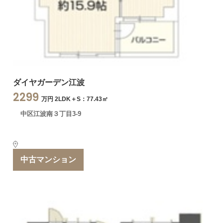
ダイヤガーデン江波
2299
万円 2LDK＋S：77.43㎡
中区江波南３丁目3-9
中古マンション