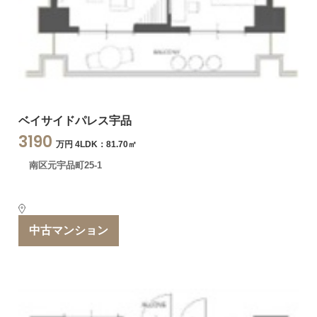
ベイサイドパレス宇品
3190
万円 4LDK：81.70㎡
南区元宇品町25-1
中古マンション