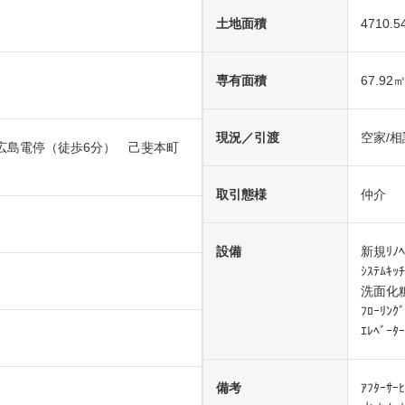
土地面積
4710.5
専有面積
67.92
現況／引渡
空家/相
広島電停（徒歩6分） 己斐本町
取引態様
仲介
設備
新規ﾘﾉ
ｼｽﾃﾑ
洗面化粧
ﾌﾛｰﾘﾝ
ｴﾚﾍﾞｰ
備考
ｱﾌﾀｰｻ