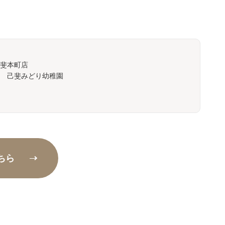
斐本町店
 己斐みどり幼稚園
ちら