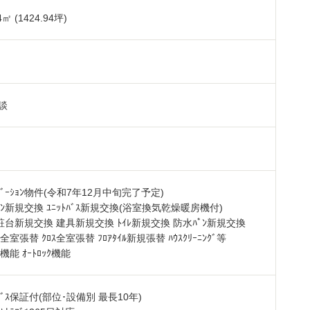
4
㎡ (1424.94坪)
㎡
談
ﾍﾞｰｼｮﾝ物件(令和7年12月中旬完了予定)
ｷｯﾁﾝ新規交換 ﾕﾆｯﾄﾊﾞｽ新規交換(浴室換気乾燥暖房機付)
台新規交換 建具新規交換 ﾄｲﾚ新規交換 防水ﾊﾟﾝ新規交換
ｸﾞ全室張替 ｸﾛｽ全室張替 ﾌﾛｱﾀｲﾙ新規張替 ﾊｳｽｸﾘｰﾆﾝｸﾞ等
ﾀｰ機能 ｵｰﾄﾛｯｸ機能
ｰﾋﾞｽ保証付(部位･設備別 最長10年)