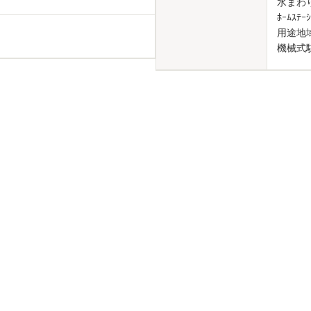
水まわり
ﾎｰﾑｽﾃ
用途地
機械式駐