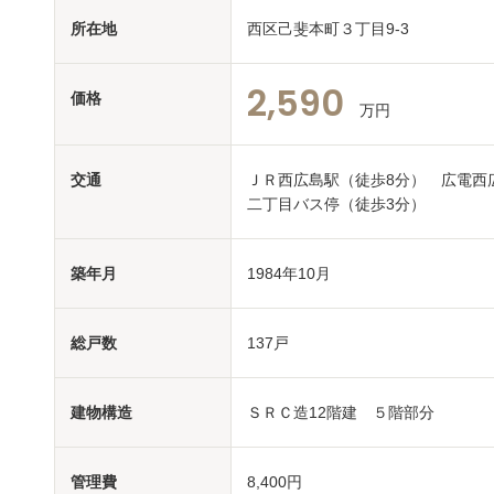
所在地
西区己斐本町３丁目9-3
2,590
価格
万円
交通
ＪＲ西広島駅（徒歩8分） 広電西
二丁目バス停（徒歩3分）
築年月
1984年10月
総戸数
137戸
建物構造
ＳＲＣ造12階建 ５階部分
管理費
8,400円