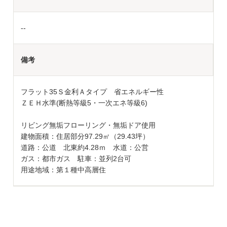
--
備考
フラット35Ｓ金利Ａタイプ 省エネルギー性
ＺＥＨ水準(断熱等級5・一次エネ等級6)
リビング無垢フローリング・無垢ドア使用
建物面積：住居部分97.29㎡（29.43坪）
道路：公道 北東約4.28ｍ 水道：公営
ガス：都市ガス 駐車：並列2台可
用途地域：第１種中高層住