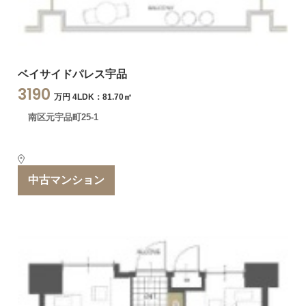
ベイサイドパレス宇品
3190
万円 4LDK：81.70㎡
南区元宇品町25-1
中古マンション