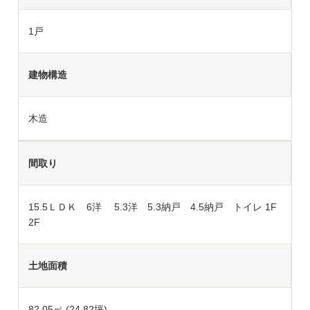
1戸
建物構造
木造
間取り
15.5ＬＤＫ 6洋 5.3洋 5.3納戸 4.5納戸 トイレ 1F
2F
土地面積
82.05
㎡ (24.82坪)