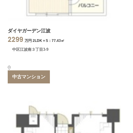
ダイヤガーデン江波
2299
万円 2LDK＋S：77.43㎡
中区江波南３丁目3-9
中古マンション