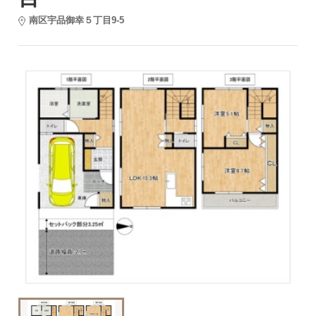
南区宇品御幸５丁目9-5