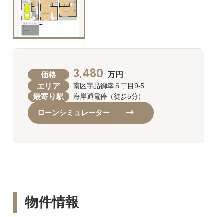
3,480
価格
万円
エリア
南区宇品御幸５丁目9-5
最寄り駅
海岸通電停（徒歩5分）
ローンシミュレーター
物件情報