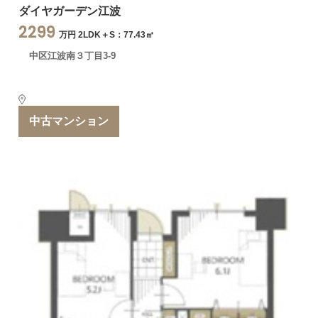
ダイヤガーデン江波
2299
万円 2LDK＋S：77.43㎡
中区江波南３丁目3-9
中古マンション