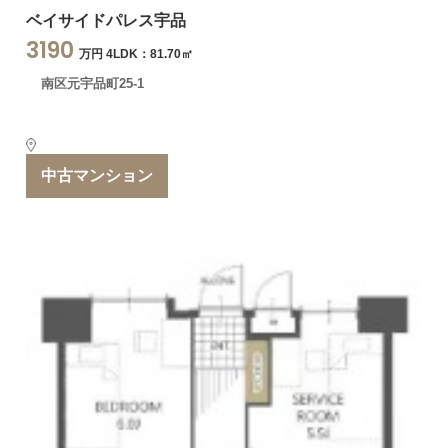
ベイサイドパレス宇品
3190
万円 4LDK：81.70㎡
南区元宇品町25-1
中古マンション