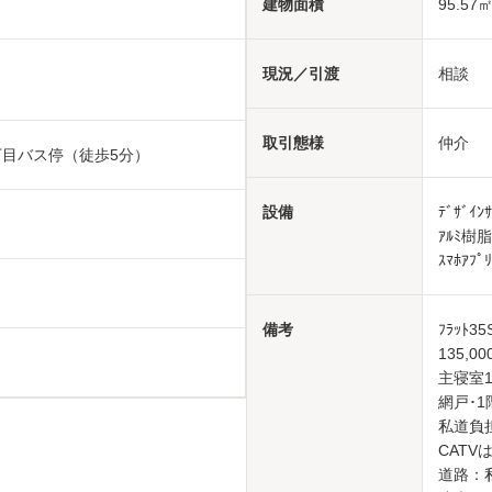
建物面積
95.57㎡
現況／引渡
相談
取引態様
仲介
丁目バス停（徒歩5分）
設備
ﾃﾞｻﾞｲ
ｱﾙﾐ樹
ｽﾏﾎｱ
備考
ﾌﾗｯﾄ
135,
主寝室
網戸･1
私道負担
CATV
道路：