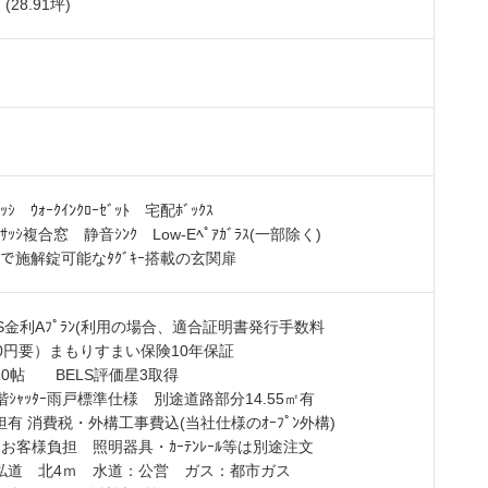
 (28.91坪)
ﾝｻｯｼ ｳｫｰｸｲﾝｸﾛｰｾﾞｯﾄ 宅配ﾎﾞｯｸｽ
脂ｻｯｼ複合窓 静音ｼﾝｸ Low-Eﾍﾟｱｶﾞﾗｽ(一部除く)
ﾌﾟﾘで施解錠可能なﾀｸﾞｷｰ搭載の玄関扉
35S金利Aﾌﾟﾗﾝ(利用の場合、適合証明書発行手数料
000円要）まもりすまい保険10年保証
10帖 BELS評価星3取得
階ｼｬｯﾀｰ雨戸標準仕様 別途道路部分14.55㎡有
有 消費税・外構工事費込(当社仕様のｵｰﾌﾟﾝ外構)
はお客様負担 照明器具・ｶｰﾃﾝﾚｰﾙ等は別途注文
私道 北4ｍ 水道：公営 ガス：都市ガス