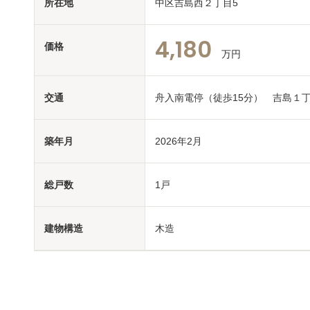
所在地
中区吉島西２丁目5
4,180
価格
万円
交通
舟入南電停（徒歩15分） 吉島１
築年月
2026年2月
総戸数
1戸
建物構造
木造