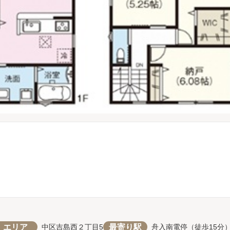
エリア
最寄り駅
中区吉島西２丁目5
舟入南電停（徒歩15分