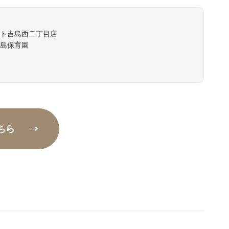
ート吉島西二丁目店
島保育園
ちら