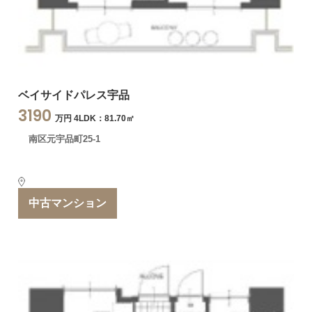
ベイサイドパレス宇品
3190
万円 4LDK：81.70㎡
南区元宇品町25-1
中古マンション