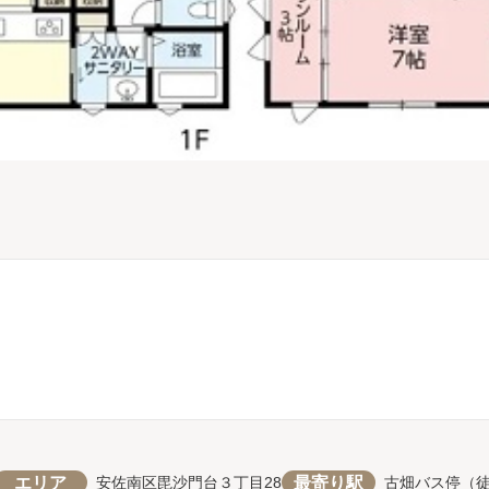
エリア
最寄り駅
安佐南区毘沙門台３丁目28
古畑バス停（徒