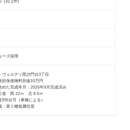
㎡ (32.1坪)
ョーズ採用
・ヴェルディ毘沙門台3丁目
疵担保保険料別途10万円
含めた完成年月：2025年9月完成済み
道 西 22ｍ 北 8.5ｍ
並列5台可（車種による）
域：第１種低層住居