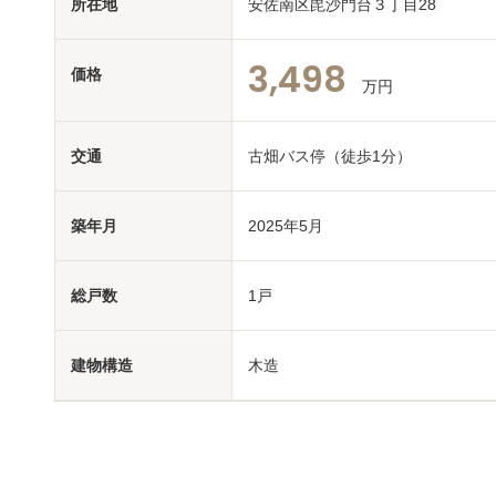
所在地
安佐南区毘沙門台３丁目28
3,498
価格
万円
交通
古畑バス停（徒歩1分）
築年月
2025年5月
総戸数
1戸
建物構造
木造