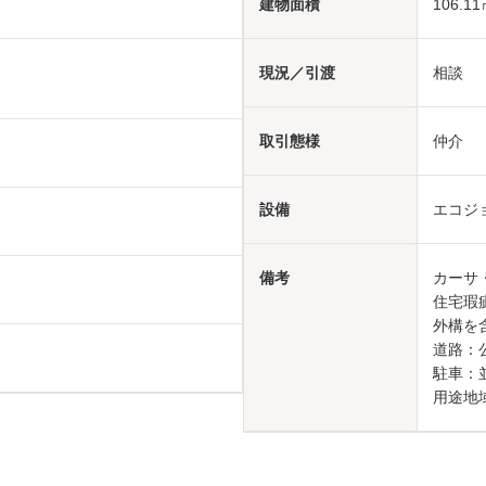
建物面積
106.11
現況／引渡
相談
取引態様
仲介
設備
エコジ
備考
カーサ
住宅瑕
外構を
道路：公
駐車：
用途地