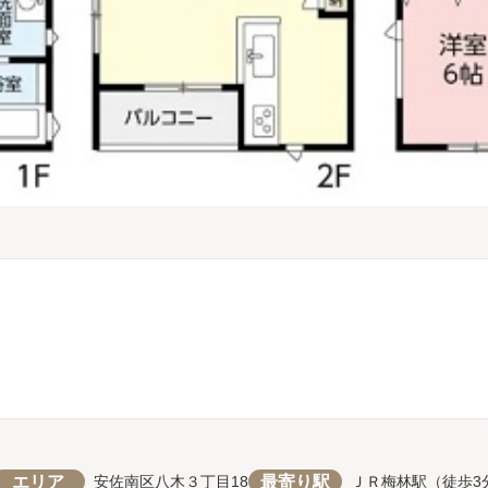
エリア
最寄り駅
安佐南区八木３丁目18
ＪＲ梅林駅（徒歩