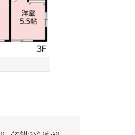
3分） 八木梅林バス停（徒歩2分）