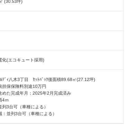
㎡ (30.53坪)
電化(エコキュート採用)
ﾞｪﾙﾃﾞｨ八木3丁目 ｾｯﾄﾊﾞｯｸ後面積89.68㎡(27.12坪)
疵担保保険料別途10万円
含めた完成年月：2025年2月完成済み
西4ｍ
並列3台可（車種による）
域：並列3台可（車種による）