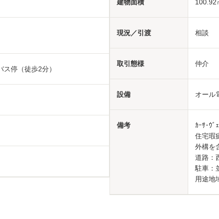
建物面積
100.92
現況／引渡
相談
取引態様
仲介
林バス停（徒歩2分）
設備
オール
備考
ｶｰｻ･ｳ
住宅瑕
外構を
道路：
駐車：
用途地