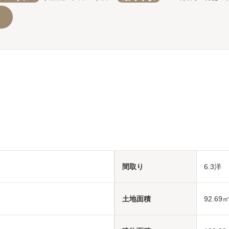
間取り
6.3洋 
土地面積
92.69
㎡