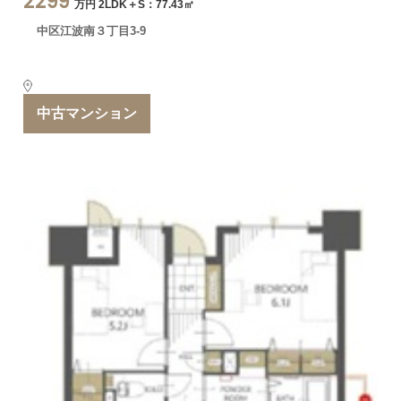
2299
万円 2LDK＋S：77.43㎡
中区江波南３丁目3-9
中古マンション