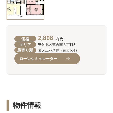
2,898
価格
万円
エリア
安佐北区落合南３丁目3
最寄り駅
岩ノ上バス停（徒歩5分）
ローンシミュレーター
物件情報