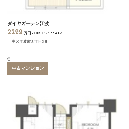
ダイヤガーデン江波
2299
万円 2LDK＋S：77.43㎡
中区江波南３丁目3-9
中古マンション