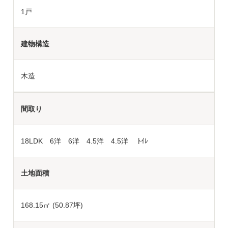
1戸
建物構造
木造
間取り
18LDK 6洋 6洋 4.5洋 4.5洋 ﾄｲﾚ
土地面積
168.15
㎡ (50.87坪)