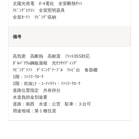
太陽光発電 ｵｰﾙ電化 全室断熱ｻｯｼ
ﾘﾋﾞﾝｸﾞｴｱｺﾝ 全室照明器具
全室ｶｰﾃﾝ ﾘﾋﾞﾝｸﾞ収納
備考
高気密 高断熱 高耐震 ﾌﾗｯﾄ35S対応
ｶﾞﾙﾊﾞﾘｳﾑ鋼板屋根 光ｾﾗｻｲﾃﾞｨﾝｸﾞ
ﾘﾋﾞﾝｸﾞｿﾌｧ ﾀﾞｲﾆﾝｸﾞﾃｰﾌﾞﾙ ﾃﾚﾋﾞ台 食器棚
1階：ﾌｧﾐﾘｰｸﾛｰｸ
2階：吹抜け・ﾕｰﾃｨﾘﾃｨ・ﾌｧﾐﾘｰｸﾛｰｸ
道路位置指定 共有持分
水道負担金別途要
道路：南西 水道：公営 駐車：３台可
用途地域：第１種住居