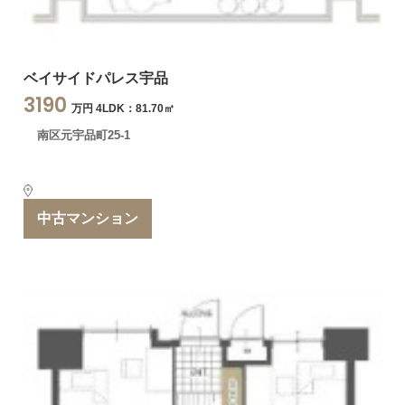
ベイサイドパレス宇品
3190
万円 4LDK：81.70㎡
南区元宇品町25-1
中古マンション