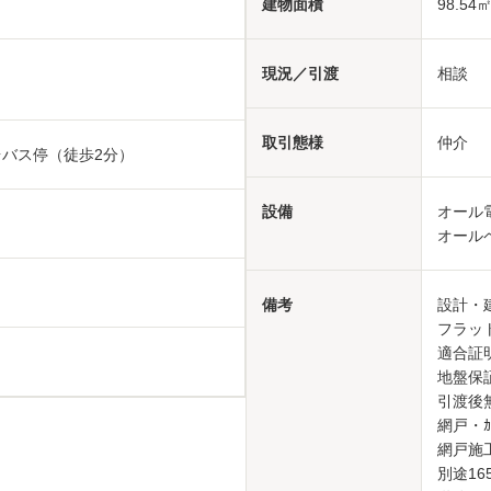
建物面積
98.54㎡
現況／引渡
相談
取引態様
仲介
台バス停（徒歩2分）
設備
オール
オール
備考
設計・
フラッ
適合証明
地盤保
引渡後無
網戸・ｶｰ
網戸施
別途165