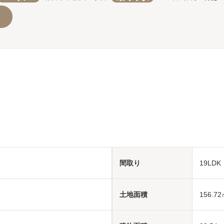
間取り
19LD
土地面積
156.72