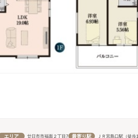
エリア
最寄り駅
廿日市市福面２丁目7
ＪＲ宮島口駅（徒歩