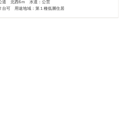
公道 北西6ｍ 水道：公営
２台可 用途地域：第１種低層住居