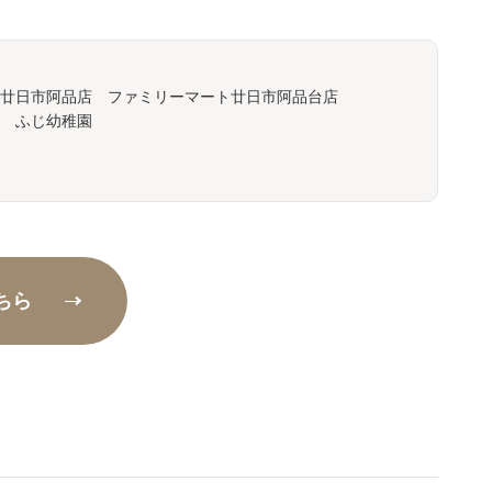
廿日市阿品店 ファミリーマート廿日市阿品台店
 ふじ幼稚園
ちら