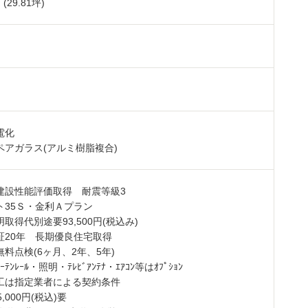
 (29.81坪)
電化
ペアガラス(アルミ樹脂複合)
建設性能評価取得 耐震等級3
ト35Ｓ・金利Ａプラン
取得代別途要93,500円(税込み)
証20年 長期優良住宅取得
料点検(6ヶ月、2年、5年)
ﾃﾝﾚｰﾙ・照明・ﾃﾚﾋﾞｱﾝﾃﾅ・ｴｱｺﾝ等はｵﾌﾟｼｮﾝ
工は指定業者による契約条件
,000円(税込)要