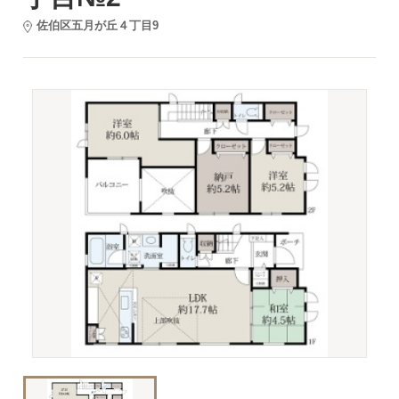
佐伯区五月が丘４丁目9