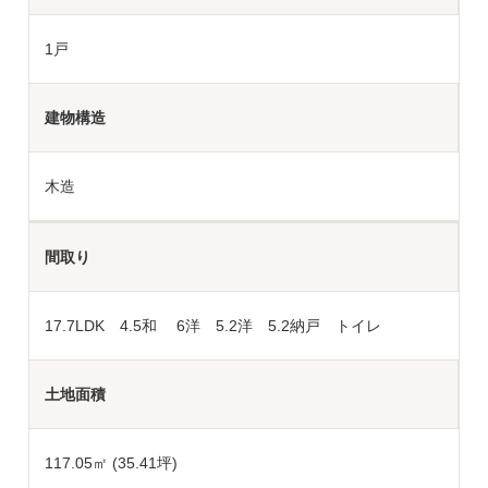
1戸
建物構造
木造
間取り
17.7LDK 4.5和 6洋 5.2洋 5.2納戸 トイレ
土地面積
117.05
㎡ (35.41坪)