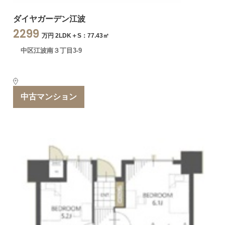
ダイヤガーデン江波
2299
万円 2LDK＋S：77.43㎡
中区江波南３丁目3-9
中古マンション