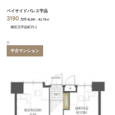
ベイサイドパレス宇品
3190
万円 4LDK：81.70㎡
南区元宇品町25-1
中古マンション