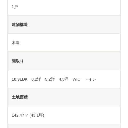
1戸
建物構造
木造
間取り
18.9LDK 8.2洋 5.2洋 4.5洋 WIC トイレ
土地面積
142.47
㎡ (43.1坪)