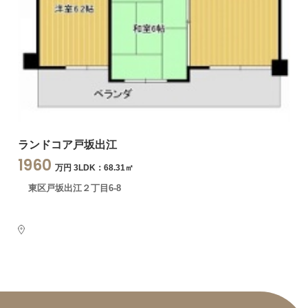
ランドコア戸坂出江
1960
万円 3LDK：68.31㎡
東区戸坂出江２丁目6-8