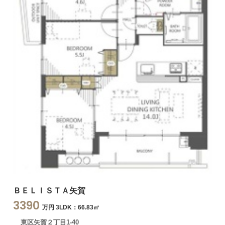
ＢＥＬＩＳＴＡ矢賀
3390
万円 3LDK：66.83㎡
東区矢賀２丁目1-40