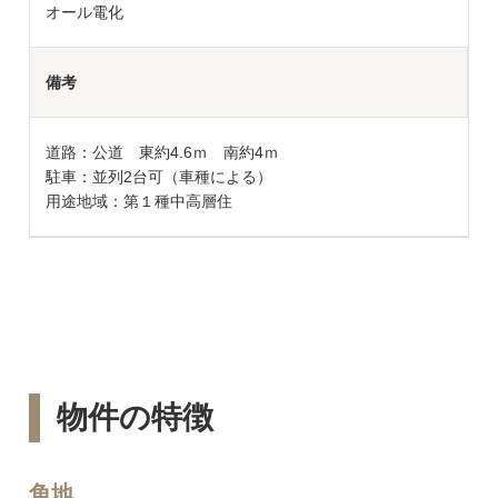
オール電化
備考
道路：公道 東約4.6ｍ 南約4ｍ
駐車：並列2台可（車種による）
用途地域：第１種中高層住
物件の特徴
角地