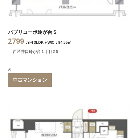
パブリコーポ鈴が台Ｓ
2799
万円 3LDK＋WIC：84.55㎡
西区井口鈴が台１丁目2-9
中古マンション