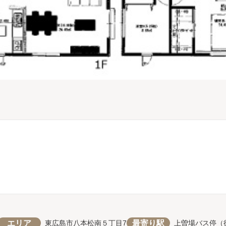
エリア
最寄り駅
東広島市八本松南５丁目7
上曽場バス停（