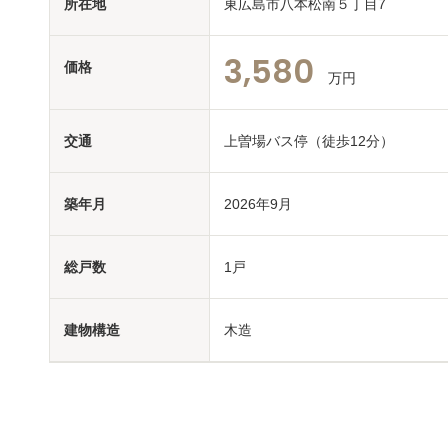
所在地
東広島市八本松南５丁目7
3,580
価格
万円
交通
上曽場バス停（徒歩12分）
築年月
2026年9月
総戸数
1戸
建物構造
木造