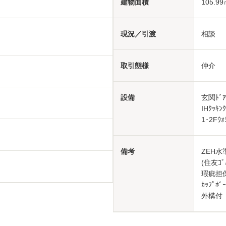
建物面積
105.99
現況／引渡
相談
取引態様
仲介
設備
玄関ﾄﾞｱ
IHｸｯ
1･2Fｳｫ
備考
ZEH水
(住友ｺﾞ
瑕疵担
ｶｯﾌﾟﾎﾞｰ
外構付