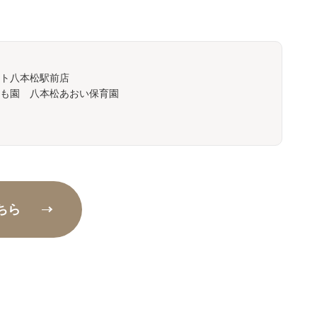
ト八本松駅前店
も園 八本松あおい保育園
ちら