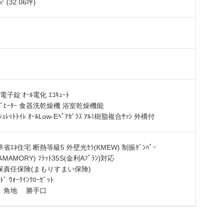
㎡ (32.06坪)
電子錠 ｵｰﾙ電化 ｴｺｷｭｰﾄ
ｷﾝｸﾞﾋｰﾀｰ 食器洗乾燥機 浴室乾燥機能
ｼｭﾚｯﾄﾄｲﾚ ｵｰﾙLow-Eﾍﾟｱｶﾞﾗｽ ｱﾙﾐ樹脂複合ｻｯｼ 外構付
準省ｴﾈ住宅 断熱等級5 外壁光ｾﾗ(KMEW) 制振ﾀﾞﾝﾊﾟｰ
ﾑMAMORY) ﾌﾗｯﾄ35S(金利Aﾌﾟﾗﾝ)対応
保責任保険(まもりすまい保険)
ﾄﾞ ｳｫｰｸｲﾝｸﾛｰｾﾞｯﾄ
 角地 勝手口