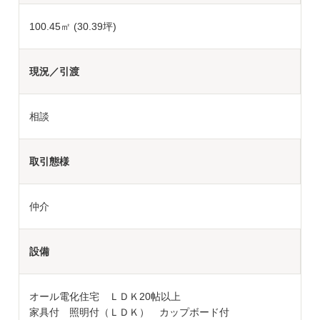
100.45㎡ (30.39坪)
現況／引渡
相談
取引態様
仲介
設備
オール電化住宅 ＬＤＫ20帖以上
家具付 照明付（ＬＤＫ） カップボード付