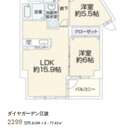
ダイヤガーデン江波
2299
万円 2LDK＋S：77.43㎡