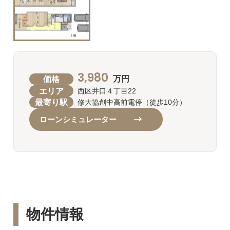
3,980
価格
万円
エリア
西区井口４丁目22
最寄り駅
修大協創中高前電停（徒歩10分）
ローンシミュレーター
物件情報