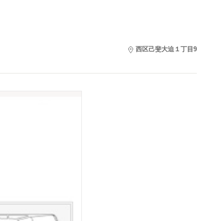
西区己斐大迫１丁目9