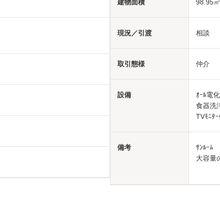
建物面積
98.95㎡
現況／引渡
相談
取引態様
仲介
設備
ｵｰﾙ電化
食器洗
TVﾓﾆﾀｰ
備考
ｻﾝﾙｰ
大容量のｼ