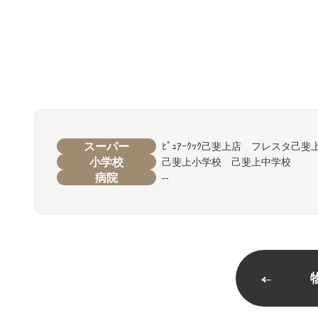
スーパー
ﾋﾟｭｱｰｸｯｸ己斐上店 フレスタ己斐
小学校
己斐上小学校 己斐上中学校
病院
--