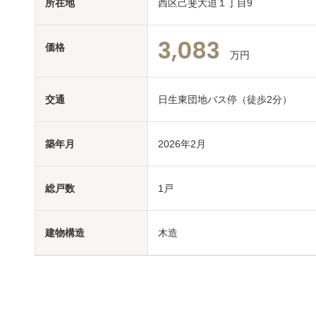
所在地
西区己斐大迫１丁目9
3,083
価格
万円
交通
日生東団地バス停（徒歩2分）
築年月
2026年2月
総戸数
1戸
建物構造
木造