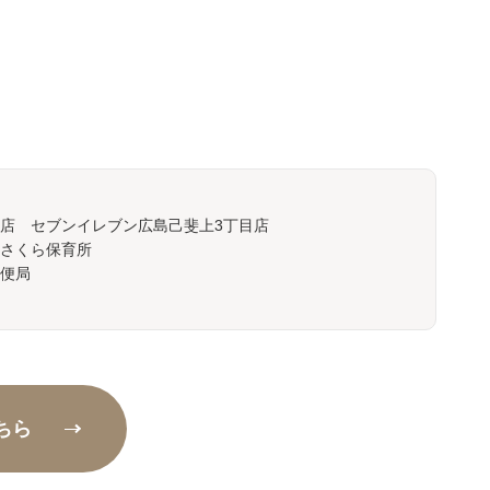
斐上店 セブンイレブン広島己斐上3丁目店
さくら保育所
便局
ちら