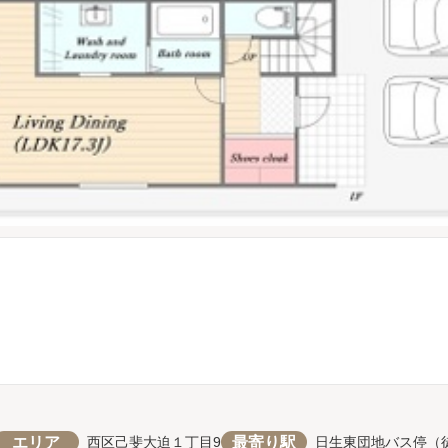
エリア
最寄り駅
西区己斐大迫１丁目9
日生東団地バス停（