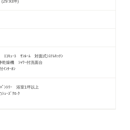
 (29.93坪)
 ｴｺｷｭｰﾄ ｻﾝﾙｰﾑ 対面式ｼｽﾃﾑｷｯﾁﾝ
浄乾燥機 ｼｬﾜｰ付洗面台
付ｲﾝﾀｰﾎﾝ
ﾑ ﾊﾟﾝﾄﾘｰ 浴室1坪以上
ｭｰｽﾞｸﾛ-ｸ