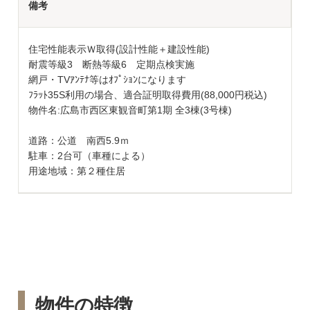
備考
住宅性能表示Ｗ取得(設計性能＋建設性能)
耐震等級3 断熱等級6 定期点検実施
網戸・TVｱﾝﾃﾅ等はｵﾌﾟｼｮﾝになります
ﾌﾗｯﾄ35S利用の場合、適合証明取得費用(88,000円税込)
物件名:広島市西区東観音町第1期 全3棟(3号棟)
道路：公道 南西5.9ｍ
駐車：2台可（車種による）
用途地域：第２種住居
物件の特徴