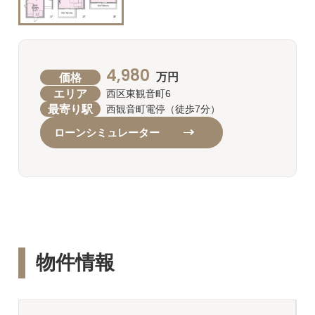
4,980
価格
万円
エリア
西区東観音町6
最寄り駅
西観音町電停（徒歩7分）
ローンシミュレーター
物件情報