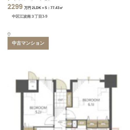
2299
万円 2LDK＋S：77.43㎡
中区江波南３丁目3-9
中古マンション