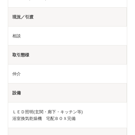
現況／引渡
相談
取引態様
仲介
設備
ＬＥＤ照明(玄関・廊下・キッチン等)
浴室換気乾燥機 宅配ＢＯＸ完備