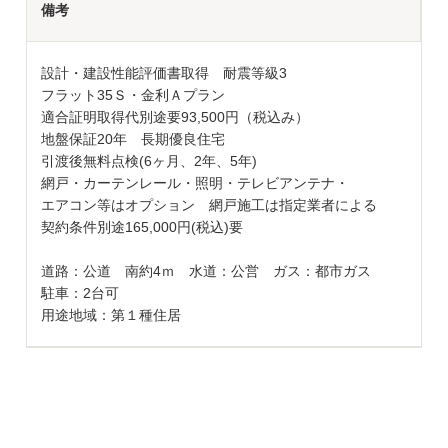
備考
設計・建設性能評価書取得 耐震等級3
フラット35Ｓ・金利Ａプラン
適合証明取得代別途要93,500円（税込み）
地盤保証20年 長期優良住宅
引渡後無料点検(6ヶ月、2年、5年)
網戸・カーテンレール・照明・テレビアンテナ・
エアコン等はオプション 網戸施工は指定業者による
契約条件別途165,000円(税込)要
道路：公道 南約4ｍ 水道：公営 ガス：都市ガス
駐車：2台可
用途地域：第１種住居