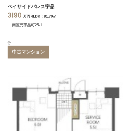
ベイサイドパレス宇品
3190
万円 4LDK：81.70㎡
南区元宇品町25-1
中古マンション