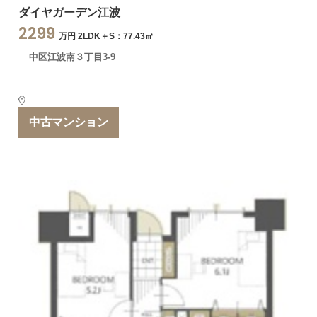
ダイヤガーデン江波
2299
万円 2LDK＋S：77.43㎡
中区江波南３丁目3-9
中古マンション