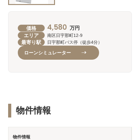
4,580
価格
万円
エリア
南区日宇那町12-9
最寄り駅
日宇那町バス停（徒歩4分）
ローンシミュレーター
物件情報
物件情報