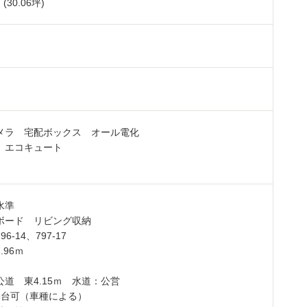
 (30.06坪)
メラ 宅配ボックス オール電化
 エコキュート
Ｈ水準
ボード リビング収納
96-14、797-17
.96ｍ
公道 東4.15ｍ 水道：公営
3台可（車種による）