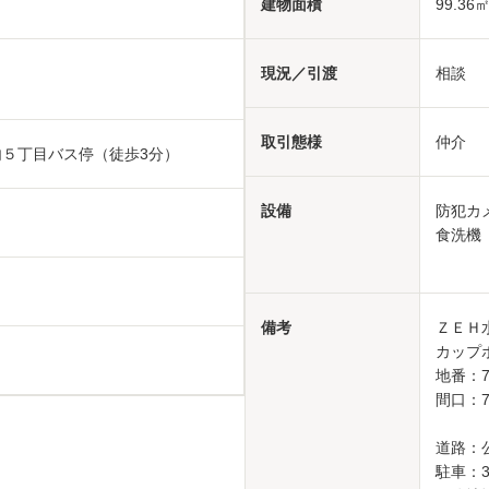
建物面積
99.36㎡
現況／引渡
相談
取引態様
仲介
内５丁目バス停（徒歩3分）
設備
防犯カ
食洗機
備考
ＺＥ
カップ
地番：7
間口：7
道路：
駐車：