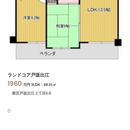
ランドコア戸坂出江
1960
万円 3LDK：68.31㎡
東区戸坂出江２丁目6-8