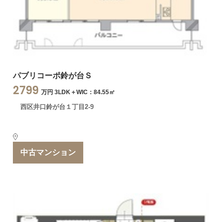
パブリコーポ鈴が台Ｓ
2799
万円 3LDK＋WIC：84.55㎡
西区井口鈴が台１丁目2-9
中古マンション