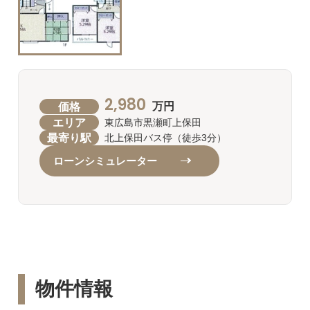
2,980
価格
万円
エリア
東広島市黒瀬町上保田
最寄り駅
北上保田バス停（徒歩3分）
ローンシミュレーター
物件情報