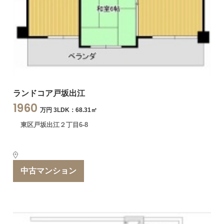
ランドコア戸坂出江
1960
万円 3LDK：68.31㎡
東区戸坂出江２丁目6-8
中古マンション