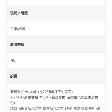
現況／引渡
空家/相談
取引態様
仲介
設備
新規ﾘﾉﾍﾞｰｼｮﾝ物件(令和8年5月下旬完了)
ｼｽﾃﾑｷｯﾁﾝ新規交換 ﾕﾆｯﾄﾊﾞｽ新規交換(浴室換気乾燥暖房機
付)
洗面化粧台新規交換 建具新規交換 ﾄｲﾚ新規交換 防水ﾊﾟﾝ新