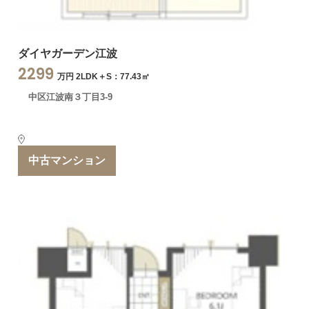
ダイヤガーデン江波
2299
万円 2LDK＋S：77.43㎡
中区江波南３丁目3-9
中古マンション