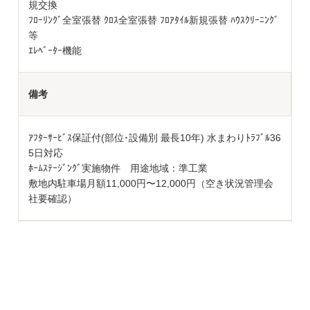
規交換
ﾌﾛｰﾘﾝｸﾞ全室張替 ｸﾛｽ全室張替 ﾌﾛｱﾀｲﾙ新規張替 ﾊｳｽｸﾘｰﾆﾝｸﾞ
等
ｴﾚﾍﾞｰﾀｰ機能
備考
ｱﾌﾀｰｻｰﾋﾞｽ保証付(部位･設備別 最長10年) 水まわりﾄﾗﾌﾞﾙ36
5日対応
ﾎｰﾑｽﾃｰｼﾞﾝｸﾞ実施物件 用途地域：準工業
敷地内駐車場月額11,000円〜12,000円（空き状況管理会
社要確認）