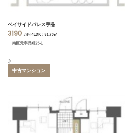
ベイサイドパレス宇品
3190
万円 4LDK：81.70㎡
南区元宇品町25-1
中古マンション