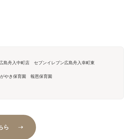
広島舟入中町店 セブンイレブン広島舟入幸町東
がやき保育園 報恩保育園
ちら