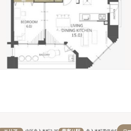
エリア
最寄り駅
ロ
中区舟入本町2-35
舟入本町電停歩5