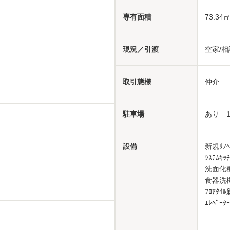
専有面積
73.34
現況／引渡
空家/相
取引態様
仲介
駐車場
あり 13
設備
新規ﾘﾉ
ｼｽﾃﾑ
洗面化粧
食器洗
ﾌﾛｱﾀｲ
ｴﾚﾍﾞｰ