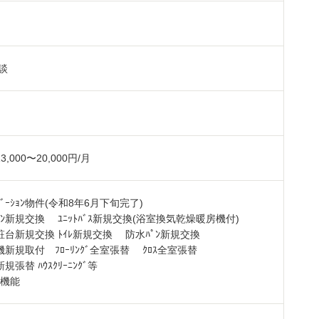
㎡
談
,000〜20,000円/月
ﾍﾞｰｼｮﾝ物件(令和8年6月下旬完了)
ｷｯﾁﾝ新規交換 ﾕﾆｯﾄﾊﾞｽ新規交換(浴室換気乾燥暖房機付)
台新規交換 ﾄｲﾚ新規交換 防水ﾊﾟﾝ新規交換
機新規取付 ﾌﾛｰﾘﾝｸﾞ全室張替 ｸﾛｽ全室張替
ﾙ新規張替 ﾊｳｽｸﾘｰﾆﾝｸﾞ等
ﾀｰ機能