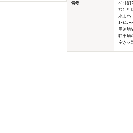
備考
ﾍﾟｯﾄ
ｱﾌﾀｰｻ
水まわり
ﾎｰﾑｽﾃ
用途地
駐車場/有
空き状