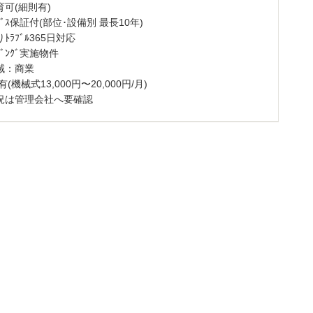
飼育可(細則有)
ｰﾋﾞｽ保証付(部位･設備別 最長10年)
ﾄﾗﾌﾞﾙ365日対応
ｰｼﾞﾝｸﾞ実施物件
域：商業
(機械式13,000円〜20,000円/月)
況は管理会社へ要確認