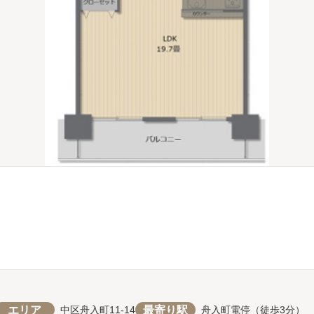
エリア
最寄り駅
中区舟入町11-14
舟入町電停（徒歩3分）