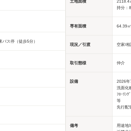
土地面積
2118.4
持分：82
専有面積
64.39
東バス停（徒歩5分）
現況／引渡
空家/相
取引態様
仲介
設備
2026年
洗面化粧
ﾌﾛｰﾘﾝ
等
先行配
備考
用途地