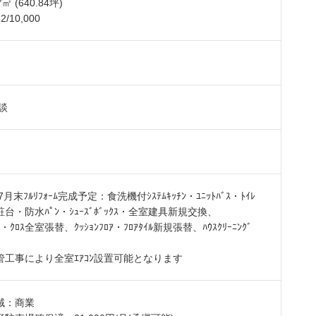
7
㎡ (640.84坪)
/10,000
㎡
談
7月末ﾌﾙﾘﾌｫｰﾑ完成予定：食洗機付ｼｽﾃﾑｷｯﾁﾝ・ﾕﾆｯﾄﾊﾞｽ・ﾄｲﾚ
台・防水ﾊﾟﾝ・ｼｭｰｽﾞﾎﾞｯｸｽ・全室建具新規交換、
ｸﾞ・ｸﾛｽ全室張替、ｸｯｼｮﾝﾌﾛｱ・ﾌﾛｱﾀｲﾙ新規張替、ﾊｳｽｸﾘｰﾆﾝｸﾞ
管工事により全室ｴｱｺﾝ設置可能となります
域：商業