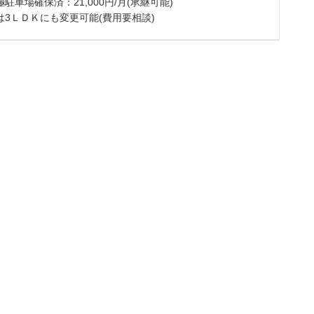
駐車場確保済：21,000円/月(承継可能)
は3ＬＤＫにも変更可能(費用要相談)