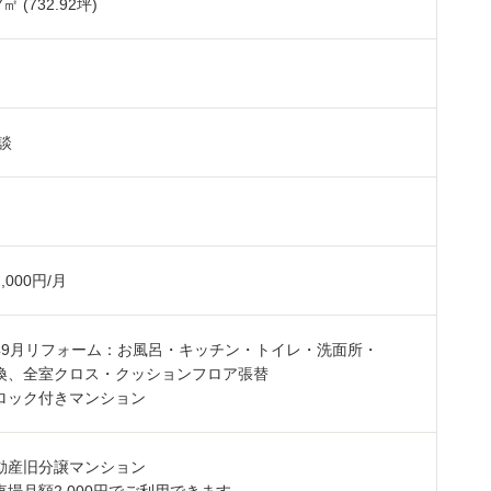
7
㎡ (732.92坪)
㎡
談
,000円/月
年9月リフォーム：お風呂・キッチン・トイレ・洗面所・
換、全室クロス・クッションフロア張替
ロック付きマンション
動産旧分譲マンション