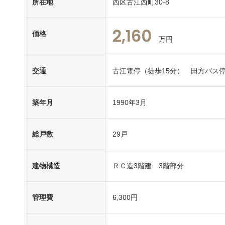
所在地
西区古江西町30-8
2,160
価格
万円
交通
古江電停（徒歩15分） 田方バス
築年月
1990年3月
総戸数
29戸
建物構造
ＲＣ造3階建 3階部分
管理費
6,300円