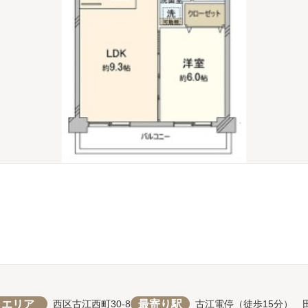
エリア
最寄り駅
西区古江西町30-8
古江電停（徒歩15分） 