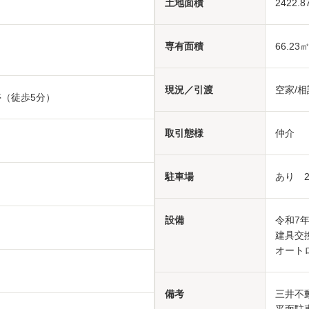
土地面積
2422.8
専有面積
66.23
現況／引渡
空家/相
停（徒歩5分）
取引態様
仲介
駐車場
あり 2
設備
令和7
建具交
オート
備考
三井不