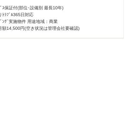
ｰﾋﾞｽ保証付(部位･設備別 最長10年)
ﾄﾗﾌﾞﾙ365日対応
ﾃｰｼﾞﾝｸﾞ実施物件 用途地域：商業
額14,500円(空き状況は管理会社要確認)