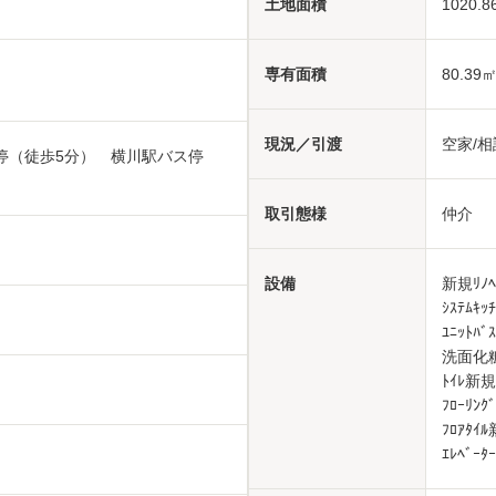
土地面積
1020.8
専有面積
80.39
現況／引渡
空家/相
停（徒歩5分） 横川駅バス停
取引態様
仲介
設備
新規ﾘﾉ
ｼｽﾃﾑｷ
ﾕﾆｯﾄ
洗面化
ﾄｲﾚ新
ﾌﾛｰﾘﾝ
ﾌﾛｱﾀｲ
ｴﾚﾍﾞｰ