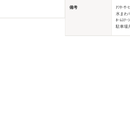
備考
ｱﾌﾀｰｻ
水まわり
ﾎｰﾑｽ
駐車場月