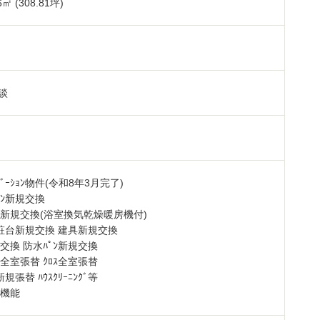
6
㎡ (308.81坪)
㎡
談
ﾍﾞｰｼｮﾝ物件(令和8年3月完了)
ｯﾁﾝ新規交換
ﾊﾞｽ新規交換(浴室換気乾燥暖房機付)
粧台新規交換 建具新規交換
規交換 防水ﾊﾟﾝ新規交換
ｸﾞ全室張替 ｸﾛｽ全室張替
ﾙ新規張替 ﾊｳｽｸﾘｰﾆﾝｸﾞ等
ﾀｰ機能