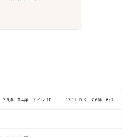
 7.9洋 6.4洋 トイレ 1F 17.1ＬＤＫ 7.6洋 6和
㎡