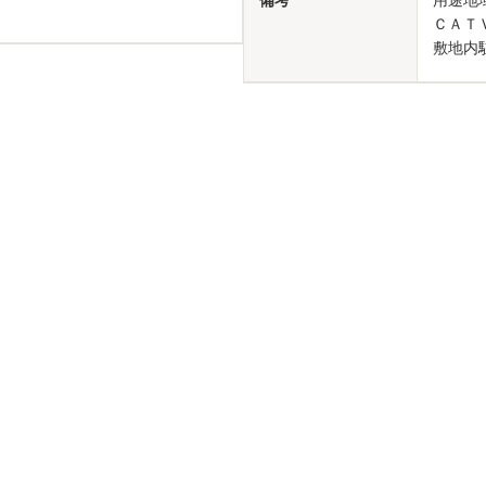
備考
用途地
ＣＡＴ
敷地内駐