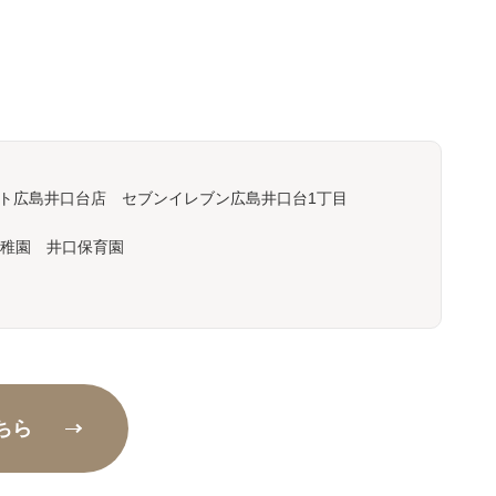
ト広島井口台店 セブンイレブン広島井口台1丁目
幼稚園 井口保育園
ちら