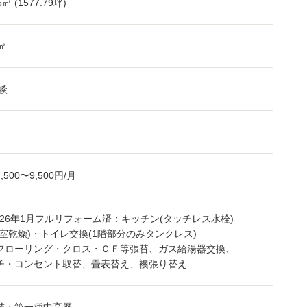
5
㎡ (1577.79坪)
7㎡
談
500〜9,500円/月
2026年1月フルリフォーム済：キッチン(タッチレス水栓)
浴室乾燥)・トイレ交換(1階部分のみタンクレス)
フローリング・クロス・ＣＦ等張替、ガス給湯器交換、
チ・コンセント取替、畳表替え、襖張り替え