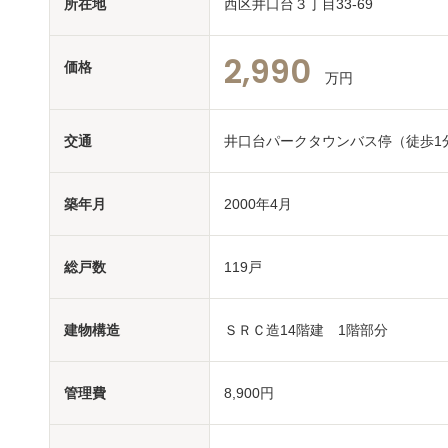
所在地
西区井口台３丁目33-69
2,990
価格
万円
交通
井口台パークタウンバス停（徒歩1
築年月
2000年4月
総戸数
119戸
建物構造
ＳＲＣ造14階建 1階部分
管理費
8,900円