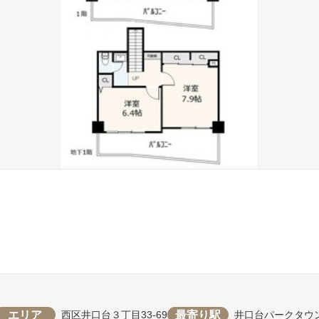
エリア
最寄り駅
西区井口台３丁目33-69
井口台パークタウ