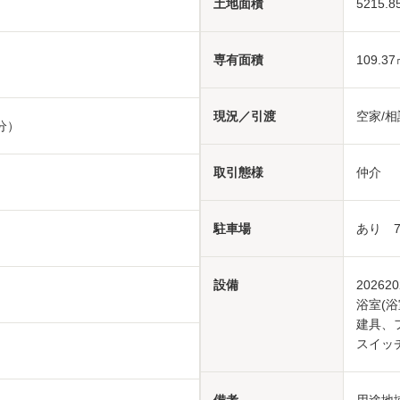
土地面積
5215.8
専有面積
109.3
現況／引渡
空家/相
分）
取引態様
仲介
駐車場
あり 7,
設備
2026
浴室(
建具、
スイッ