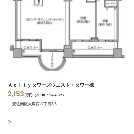
Ａｃｉｔｙタワーズウエスト・タワー棟
2,153
万円（2LDK：94.43㎡）
安佐南区大塚西３丁目2-3