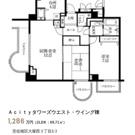
Ａｃｉｔｙタワーズウエスト・ウイング棟
1,286
万円（2LDK：69.71㎡）
安佐南区大塚西３丁目2-3