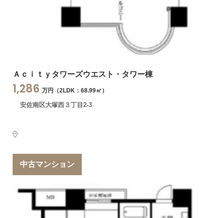
Ａｃｉｔｙタワーズウエスト・タワー棟
1,286
万円（2LDK：68.99㎡）
安佐南区大塚西３丁目2-3
中古マンション