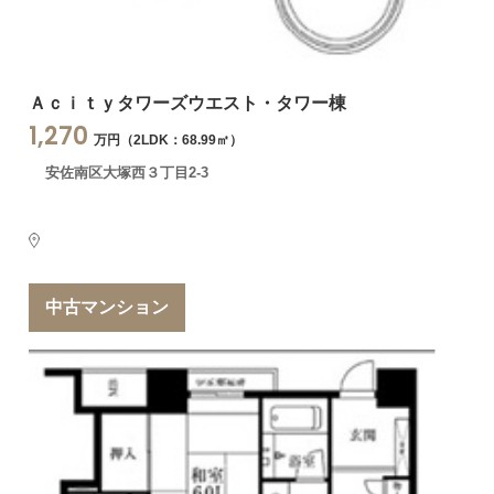
Ａｃｉｔｙタワーズウエスト・タワー棟
1,270
万円（2LDK：68.99㎡）
安佐南区大塚西３丁目2-3
中古マンション