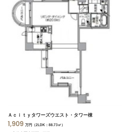
Ａｃｉｔｙタワーズウエスト・タワー棟
1,909
万円（2LDK：88.73㎡）