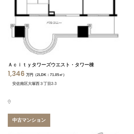
Ａｃｉｔｙタワーズウエスト・タワー棟
1,346
万円（2LDK：71.05㎡）
安佐南区大塚西３丁目2-3
中古マンション