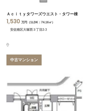
Ａｃｉｔｙタワーズウエスト・タワー棟
1,530
万円（1LDK：74.16㎡）
安佐南区大塚西３丁目2-3
中古マンション