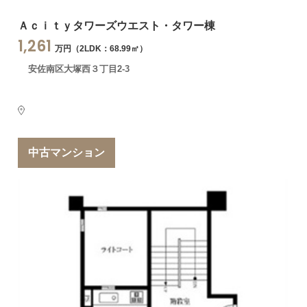
Ａｃｉｔｙタワーズウエスト・タワー棟
1,261
万円（2LDK：68.99㎡）
安佐南区大塚西３丁目2-3
中古マンション