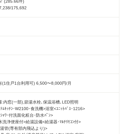
㎡ (285.66坪)
238/175,692
㎡
(1住戸1台利用可) 6,500〜8,000円/月
様:内窓(一部),節湯水栓､保温浴槽､LED照明
ｼｽﾃﾑｷｯﾁﾝ･W2100･食洗機>浴室<ﾕﾆｯﾄﾊﾞｽ･1216>
ｼｬﾜｰ付洗面化粧台･防水ﾊﾟﾝ>
温水洗浄便座付>給湯設備<給湯器･ﾏﾙﾁﾘﾓｺﾝ付>
湯管(専有部内飛込より)>