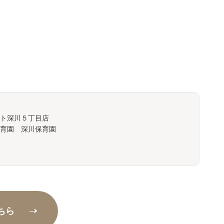
ト深川５丁目店
育園 深川保育園
ちら