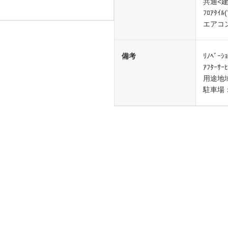
共通<建具
ﾌﾛｱﾀｲ
エアコ
備考
ﾘﾉﾍﾞｰ
ｱﾌﾀｰ
用途地
駐車場：