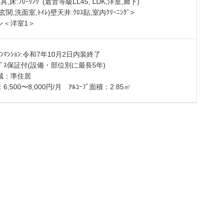
,床:ﾌﾛｰﾘﾝｸﾞ(遮音等級LL45, LDK,洋室,廊下)
ﾙ(玄関,洗面室,ﾄｲﾚ)壁天井:ｸﾛｽ貼,室内ｸﾘｰﾆﾝｸﾞ>
ン＜洋室1＞
ｼｮﾝﾏﾝｼｮﾝ:令和7年10月2日内装終了
ｻｰﾋﾞｽ保証付(設備・部位別に最長5年)
域：準住居
6,500〜8,000円/月 ｱﾙｺｰﾌﾞ面積：2.85㎡