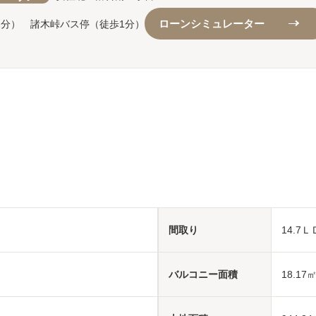
ローンシミュレーター
2分） 諸木峠バス停（徒歩1分）
間取り
14.7
バルコニー面積
18.17