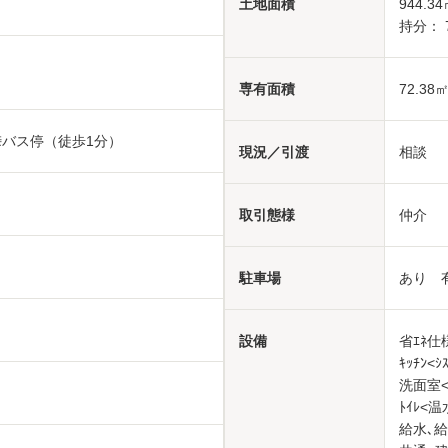
土地面積
944.34
持分： 7,
専有面積
72.38
峠バス停（徒歩1分）
現況／引渡
相談
取引態様
仲介
駐車場
あり 有
設備
省ｴﾈ仕
ｷｯﾁﾝ<
洗面室<
ﾄｲﾚ<
給水､給