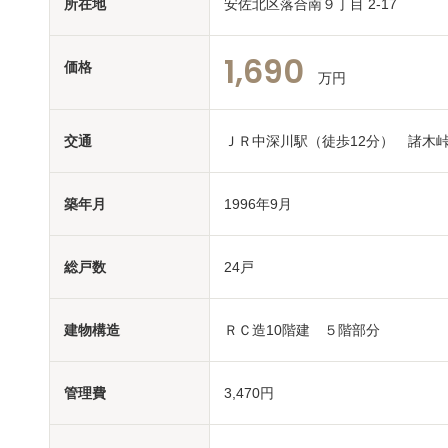
所在地
安佐北区落合南９丁目 2-17
1,690
価格
万円
交通
ＪＲ中深川駅（徒歩12分） 諸木
築年月
1996年9月
総戸数
24戸
建物構造
ＲＣ造10階建 ５階部分
管理費
3,470円