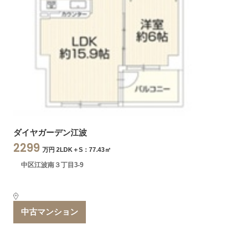
ダイヤガーデン江波
2299
万円 2LDK＋S：77.43㎡
中区江波南３丁目3-9
中古マンション