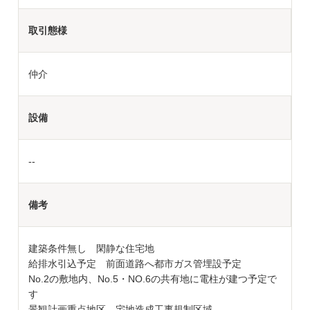
取引態様
仲介
設備
--
備考
建築条件無し 閑静な住宅地
給排水引込予定 前面道路へ都市ガス管埋設予定
No.2の敷地内、No.5・NO.6の共有地に電柱が建つ予定で
す
景観計画重点地区 宅地造成工事規制区域