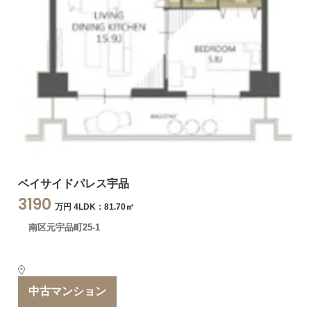
ベイサイドパレス宇品
3190
万円 4LDK：81.70㎡
南区元宇品町25-1
中古マンション