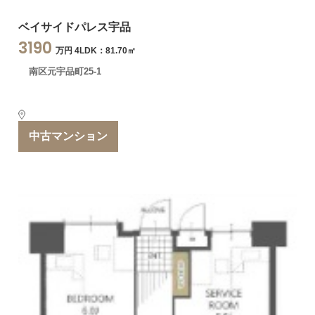
ベイサイドパレス宇品
3190
万円 4LDK：81.70㎡
南区元宇品町25-1
中古マンション