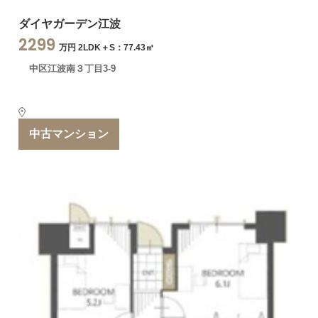
ダイヤガーデン江波
2299
万円 2LDK＋S：77.43㎡
中区江波南３丁目3-9
中古マンション