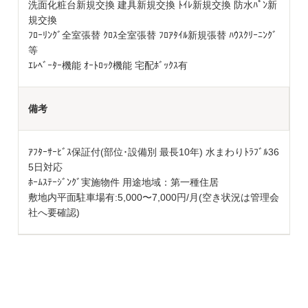
洗面化粧台新規交換 建具新規交換 ﾄｲﾚ新規交換 防水ﾊﾟﾝ新
規交換
ﾌﾛｰﾘﾝｸﾞ全室張替 ｸﾛｽ全室張替 ﾌﾛｱﾀｲﾙ新規張替 ﾊｳｽｸﾘｰﾆﾝｸﾞ
等
ｴﾚﾍﾞｰﾀｰ機能 ｵｰﾄﾛｯｸ機能 宅配ﾎﾞｯｸｽ有
備考
ｱﾌﾀｰｻｰﾋﾞｽ保証付(部位･設備別 最長10年) 水まわりﾄﾗﾌﾞﾙ36
5日対応
ﾎｰﾑｽﾃｰｼﾞﾝｸﾞ実施物件 用途地域：第一種住居
敷地内平面駐車場有:5,000〜7,000円/月(空き状況は管理会
社へ要確認)