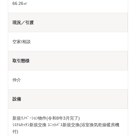
66.26㎡
現況／引渡
空家/相談
取引態様
仲介
設備
新規ﾘﾉﾍﾞｰｼｮﾝ物件(令和8年3月完了)
ｼｽﾃﾑｷｯﾁﾝ新規交換 ﾕﾆｯﾄﾊﾞｽ新規交換(浴室換気乾燥暖房機
付)