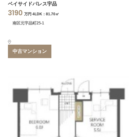
ベイサイドパレス宇品
3190
万円 4LDK：81.70㎡
南区元宇品町25-1
中古マンション