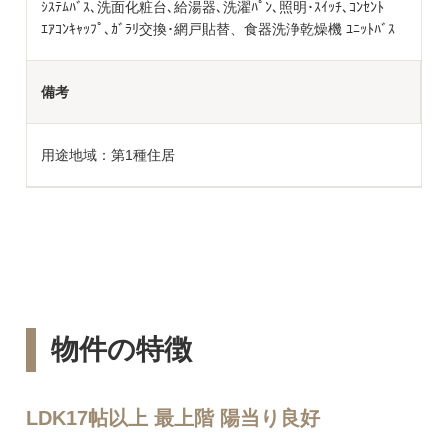
ｼｽﾃﾑﾊﾞｽ､洗面化粧台､給湯器､洗濯ﾊﾟﾝ､照明･ｽｲｯﾁ､ｺﾝｾﾝﾄ
ｴｱｺﾝｷｬｯﾌﾟ､ｶﾞﾗﾘ交換･網戸貼替、食器洗浄乾燥機 ﾕﾆｯﾄﾊﾞｽ
備考
用途地域：第1種住居
物件の特徴
LDK17帖以上 最上階 陽当り良好