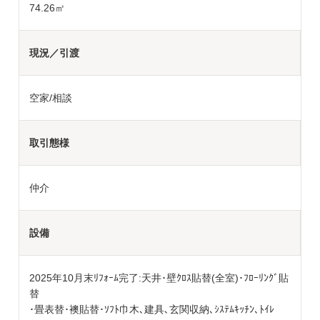
74.26㎡
現況／引渡
空家/相談
取引態様
仲介
設備
2025年10月末ﾘﾌｫｰﾑ完了:天井･壁ｸﾛｽ貼替(全室)･ﾌﾛｰﾘﾝｸﾞ貼
替
･畳表替･襖貼替･ｿﾌﾄ巾木､建具､玄関収納､ｼｽﾃﾑｷｯﾁﾝ､ﾄｲﾚ