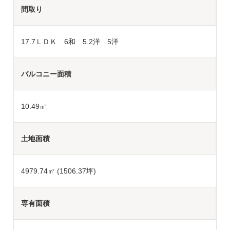
間取り
17.7ＬＤＫ 6和 5.2洋 5洋
バルコニー面積
10.49㎡
土地面積
4979.74
㎡ (1506.37坪)
専有面積