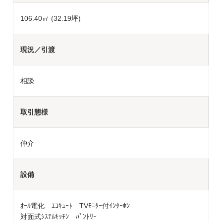
106.40㎡ (32.19坪)
現況／引渡
相談
取引態様
仲介
設備
ｵｰﾙ電化 ｴｺｷｭｰﾄ TVﾓﾆﾀｰ付ｲﾝﾀｰﾎﾝ
対面式ｼｽﾃﾑｷｯﾁﾝ ﾊﾟﾝﾄﾘｰ