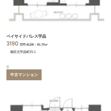
ベイサイドパレス宇品
3190
万円 4LDK：81.70㎡
南区元宇品町25-1
中古マンション