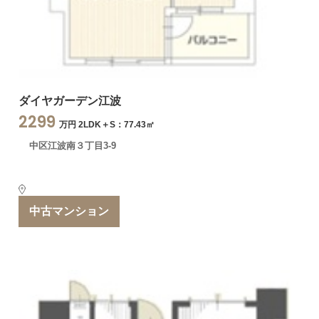
ダイヤガーデン江波
2299
万円 2LDK＋S：77.43㎡
中区江波南３丁目3-9
中古マンション