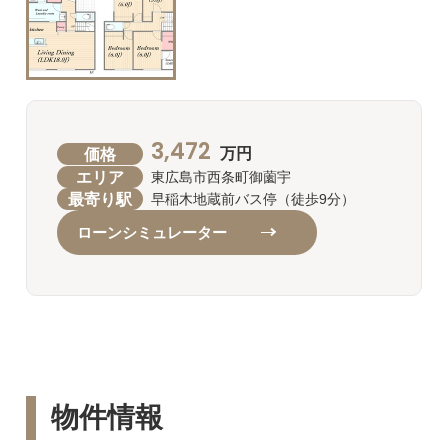
3,472
価格
万円
エリア
東広島市西条町御薗宇
最寄り駅
早稲木地蔵前バス停（徒歩9分）
ローンシミュレーター
物件情報