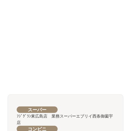
スーパー
ﾌｼﾞｸﾞﾗﾝ東広島店 業務スーパーエブリイ西条御薗宇
店
コンビニ