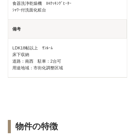
食器洗浄乾燥機 IHｸｯｷﾝｸﾞﾋｰﾀｰ
ｼｬﾜｰ付洗面化粧台
備考
LDK18帖以上 ｻﾝﾙｰﾑ
床下収納
道路：南西 駐車：2台可
用途地域：市街化調整区域
物件の特徴