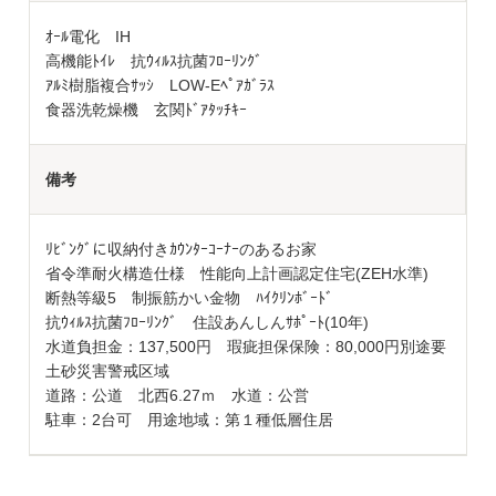
ｵｰﾙ電化 IH
高機能ﾄｲﾚ 抗ｳｨﾙｽ抗菌ﾌﾛｰﾘﾝｸﾞ
ｱﾙﾐ樹脂複合ｻｯｼ LOW-Eﾍﾟｱｶﾞﾗｽ
食器洗乾燥機 玄関ﾄﾞｱﾀｯﾁｷｰ
備考
ﾘﾋﾞﾝｸﾞに収納付きｶｳﾝﾀｰｺｰﾅｰのあるお家
省令準耐火構造仕様 性能向上計画認定住宅(ZEH水準)
断熱等級5 制振筋かい金物 ﾊｲｸﾘﾝﾎﾞｰﾄﾞ
抗ｳｨﾙｽ抗菌ﾌﾛｰﾘﾝｸﾞ 住設あんしんｻﾎﾟｰﾄ(10年)
水道負担金：137,500円 瑕疵担保保険：80,000円別途要
土砂災害警戒区域
道路：公道 北西6.27ｍ 水道：公営
駐車：2台可 用途地域：第１種低層住居