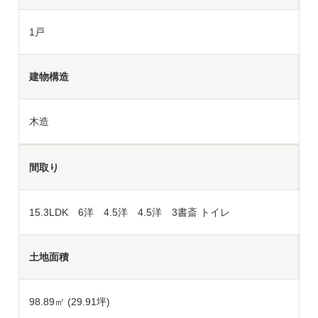
1戸
建物構造
木造
間取り
15.3LDK 6洋 4.5洋 4.5洋 3書斎 トイレ
土地面積
98.89
㎡ (29.91坪)