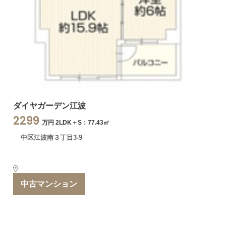
ダイヤガーデン江波
2299
万円 2LDK＋S：77.43㎡
中区江波南３丁目3-9
中古マンション