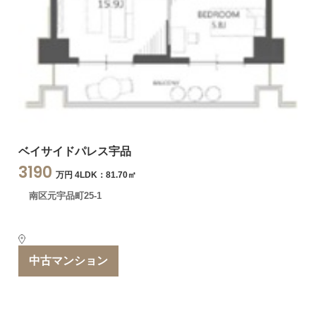
ベイサイドパレス宇品
3190
万円 4LDK：81.70㎡
南区元宇品町25-1
中古マンション