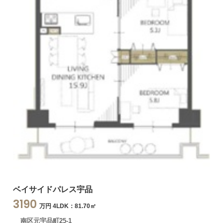
ベイサイドパレス宇品
3190
万円 4LDK：81.70㎡
南区元宇品町25-1