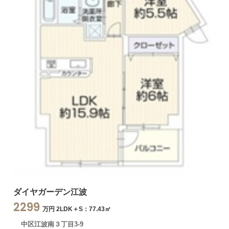
ダイヤガーデン江波
2299
万円 2LDK＋S：77.43㎡
中区江波南３丁目3-9