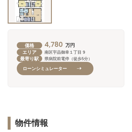
4,780
価格
万円
エリア
南区宇品御幸１丁目 9
最寄り駅
県病院前電停（徒歩5分）
ローンシミュレーター
物件情報