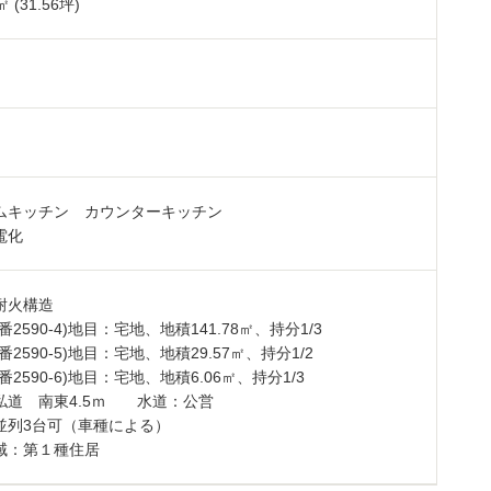
㎡ (31.56坪)
ムキッチン カウンターキッチン
ル電化
耐火構造
番2590-4)地目：宅地、地積141.78㎡、持分1/3
番2590-5)地目：宅地、地積29.57㎡、持分1/2
番2590-6)地目：宅地、地積6.06㎡、持分1/3
私道 南東4.5ｍ 水道：公営
並列3台可（車種による）
域：第１種住居