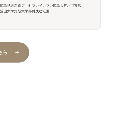
広島祇園新道店 セブンイレブン広島大芝水門東店
治山大学短期大学部付属幼稚園
ちら