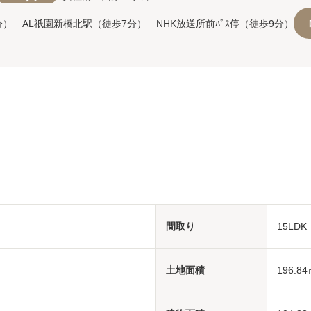
分） AL祇園新橋北駅（徒歩7分） NHK放送所前ﾊﾞｽ停（徒歩9分）
間取り
15LD
土地面積
196.84