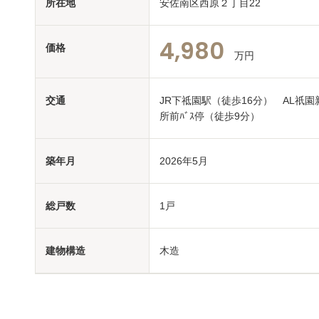
所在地
安佐南区西原２丁目22
4,980
価格
万円
交通
JR下祗園駅（徒歩16分） AL祇園
所前ﾊﾞｽ停（徒歩9分）
築年月
2026年5月
総戸数
1戸
建物構造
木造