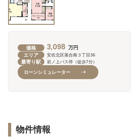
3,098
価格
万円
エリア
安佐北区落合南３丁目36
最寄り駅
岩ノ上バス停（徒歩7分）
ローンシミュレーター
物件情報