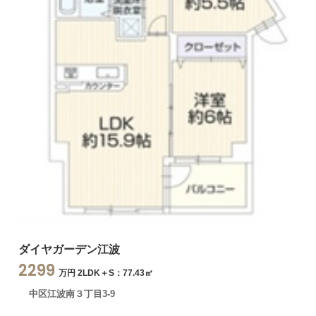
ダイヤガーデン江波
2299
万円 2LDK＋S：77.43㎡
中区江波南３丁目3-9