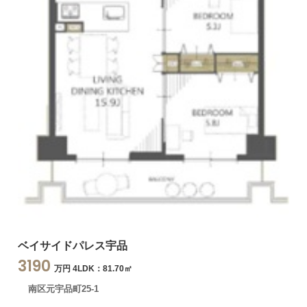
ベイサイドパレス宇品
3190
万円 4LDK：81.70㎡
南区元宇品町25-1