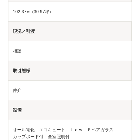
102.37㎡ (30.97坪)
現況／引渡
相談
取引態様
仲介
設備
オール電化 エコキュート Ｌｏｗ－Ｅペアガラス
カップボード付 全室照明付