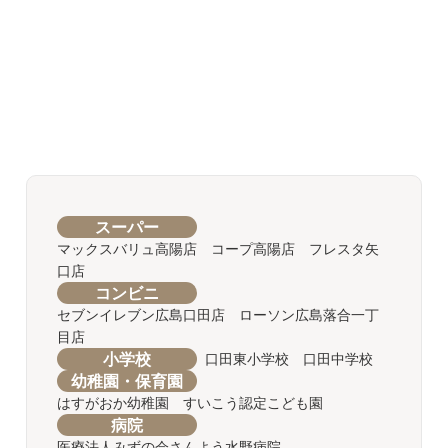
スーパー
マックスバリュ高陽店 コープ高陽店 フレスタ矢
口店
コンビニ
セブンイレブン広島口田店 ローソン広島落合一丁
目店
小学校
口田東小学校 口田中学校
幼稚園・保育園
はすがおか幼稚園 すいこう認定こども園
病院
医療法人みずの会さんよう水野病院