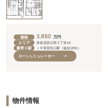
3,850
価格
万円
エリア
安佐北区口田２丁目14
最寄り駅
ＪＲ安芸矢口駅（徒歩18分）
ローンシミュレーター
物件情報