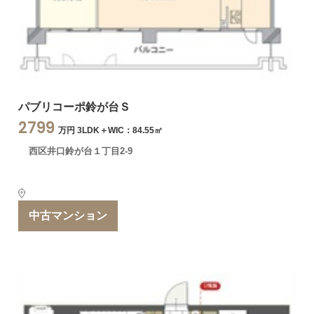
パブリコーポ鈴が台Ｓ
2799
万円 3LDK＋WIC：84.55㎡
西区井口鈴が台１丁目2-9
中古マンション