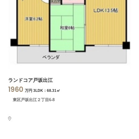
ランドコア戸坂出江
1960
万円 3LDK：68.31㎡
東区戸坂出江２丁目6-8