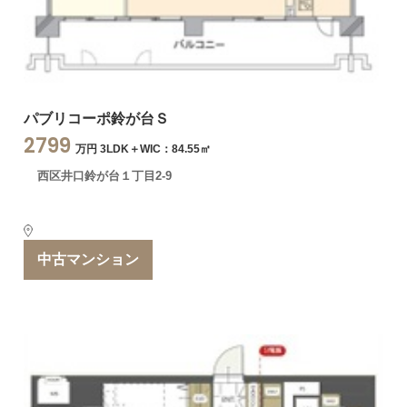
パブリコーポ鈴が台Ｓ
2799
万円 3LDK＋WIC：84.55㎡
西区井口鈴が台１丁目2-9
中古マンション