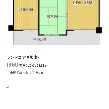
ランドコア戸坂出江
1960
万円 3LDK：68.31㎡
東区戸坂出江２丁目6-8