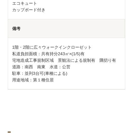
エコキュート
カップボード付き
備考
1階・2階に広々ウォークインクローゼット
私道負担面積：共有持分243㎡×(1/5)有
宅地造成工事規制区域 景観法による規制有 隅切り有
道路：南西 南東 水道：公営
駐車：並列3台可(車種による)
用途地域：第１種住居