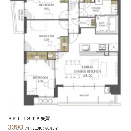
ＢＥＬＩＳＴＡ矢賀
3390
万円 3LDK：66.83㎡