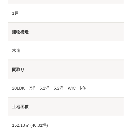
1戸
建物構造
木造
間取り
20LDK 7洋 5.2洋 5.2洋 WIC ﾄｲﾚ
土地面積
152.10
㎡ (46.01坪)