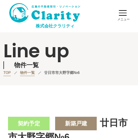
株式会社クラリティ
Line up
物件一覧
TOP
物件一覧
廿日市市大野字郷№6
廿日市
契約予定
新築戸建
市大野字郷№6