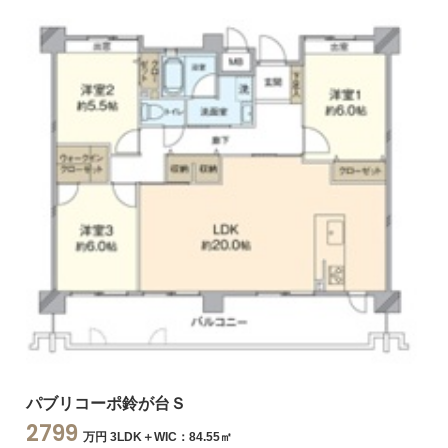
パブリコーポ鈴が台Ｓ
2799
万円 3LDK＋WIC：84.55㎡