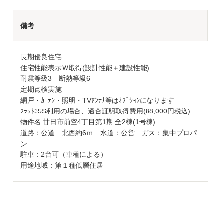
備考
長期優良住宅
住宅性能表示Ｗ取得(設計性能＋建設性能)
耐震等級3 断熱等級6
定期点検実施
網戸・ｶｰﾃﾝ・照明・TVｱﾝﾃﾅ等はｵﾌﾟｼｮﾝになります
ﾌﾗｯﾄ35S利用の場合、適合証明取得費用(88,000円税込)
物件名:廿日市前空4丁目第1期 全2棟(1号棟)
道路：公道 北西約6ｍ 水道：公営 ガス：集中プロパ
ン
駐車：2台可（車種による）
用途地域：第１種低層住居