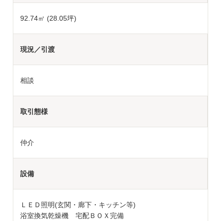
92.74㎡ (28.05坪)
現況／引渡
相談
取引態様
仲介
設備
ＬＥＤ照明(玄関・廊下・キッチン等)
浴室換気乾燥機 宅配ＢＯＸ完備