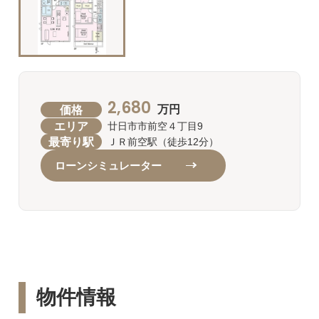
2,680
価格
万円
エリア
廿日市市前空４丁目9
最寄り駅
ＪＲ前空駅（徒歩12分）
ローンシミュレーター
物件情報