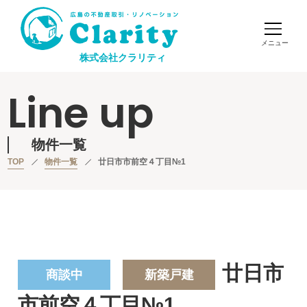
株式会社クラリティ
Line up
物件一覧
TOP
物件一覧
廿日市市前空４丁目№1
廿日市
商談中
新築戸建
市前空４丁目№1