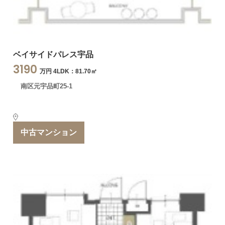
ベイサイドパレス宇品
3190
万円 4LDK：81.70㎡
南区元宇品町25-1
中古マンション