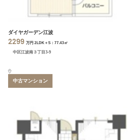
ダイヤガーデン江波
2299
万円 2LDK＋S：77.43㎡
中区江波南３丁目3-9
中古マンション